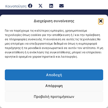
Κοινοποίηση:
@2026 3ype.gr All rights reserved
Διαχείριση συναίνεσης
Πολιτική Προστασίας Δεδομένων
Θεσσαλονίκη, Ελλάδα
Τηλ: +30 2311 226 200
Για να παρέχουμε τις καλύτερες εμπειρίες, χρησιμοποιούμε
email: 3ype@3ype.gr
τεχνολογίες όπως cookies για την αποθήκευση ή / και την πρόσβαση
Page Visits:
Website Visits:
00072
1595206
σε πληροφορίες συσκευής. Η συναίνεση σε αυτές τις τεχνολογίες θα
μας επιτρέψει να επεξεργαστούμε δεδομένα όπως η συμπεριφορά
περιήγησης ή τα μοναδικά αναγνωριστικά σε αυτόν τον ιστότοπο. Η μη
συγκατάθεση ή η ανάκληση της συγκατάθεσης, μπορεί να επηρεάσει
αρνητικά ορισμένα χαρακτηριστικά και λειτουργίες.
Αποδοχή
Απόρριψη
Προβολή προτιμήσεων