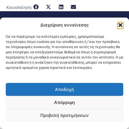
Κοινοποίηση:
@2026 3ype.gr All rights reserved
Διαχείριση συναίνεσης
Πολιτική Προστασίας Δεδομένων
Θεσσαλονίκη, Ελλάδα
Τηλ: +30 2311 226 200
Για να παρέχουμε τις καλύτερες εμπειρίες, χρησιμοποιούμε
email: 3ype@3ype.gr
τεχνολογίες όπως cookies για την αποθήκευση ή / και την πρόσβαση
Page Visits:
Website Visits:
00123
1595797
σε πληροφορίες συσκευής. Η συναίνεση σε αυτές τις τεχνολογίες θα
μας επιτρέψει να επεξεργαστούμε δεδομένα όπως η συμπεριφορά
περιήγησης ή τα μοναδικά αναγνωριστικά σε αυτόν τον ιστότοπο. Η μη
συγκατάθεση ή η ανάκληση της συγκατάθεσης, μπορεί να επηρεάσει
αρνητικά ορισμένα χαρακτηριστικά και λειτουργίες.
Αποδοχή
Απόρριψη
Προβολή προτιμήσεων