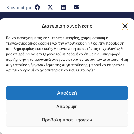
Κοινοποίηση:
@2026 3ype.gr All rights reserved
Διαχείριση συναίνεσης
Πολιτική Προστασίας Δεδομένων
Θεσσαλονίκη, Ελλάδα
Τηλ: +30 2311 226 200
Για να παρέχουμε τις καλύτερες εμπειρίες, χρησιμοποιούμε
email: 3ype@3ype.gr
τεχνολογίες όπως cookies για την αποθήκευση ή / και την πρόσβαση
Page Visits:
Website Visits:
00109
1591411
σε πληροφορίες συσκευής. Η συναίνεση σε αυτές τις τεχνολογίες θα
μας επιτρέψει να επεξεργαστούμε δεδομένα όπως η συμπεριφορά
περιήγησης ή τα μοναδικά αναγνωριστικά σε αυτόν τον ιστότοπο. Η μη
συγκατάθεση ή η ανάκληση της συγκατάθεσης, μπορεί να επηρεάσει
αρνητικά ορισμένα χαρακτηριστικά και λειτουργίες.
Αποδοχή
Απόρριψη
Προβολή προτιμήσεων