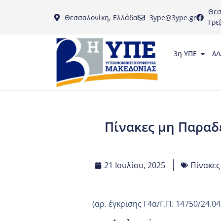
Θεσ
Θεσσαλονίκη, Ελλάδα
3ype@3ype.gr
Γρε
3η ΥΠΕ
Δ/
Πίνακες μη Παραδ
21 Ιουλίου, 2025
Πίνακες
(αρ. έγκρισης Γ4α/Γ.Π. 14750/24.04