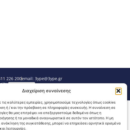
311 226 200
email: 3ype@3ype.gr
sits:
1598145
Διαχείριση συναίνεσης
 τις καλύτερες εμπειρίες, χρησιμοποιούμε τεχνολογίες όπως cookies
υση ή / και την πρόσβαση σε πληροφορίες συσκευής. Η συναίνεση σε
λογίες θα μας επιτρέψει να επεξεργαστούμε δεδομένα όπως η
ιήγησης ή τα μοναδικά αναγνωριστικά σε αυτόν τον ιστότοπο. Η μη
 ανάκληση της συγκατάθεσης, μπορεί να επηρεάσει αρνητικά ορισμένα
αι λειτουργίες.