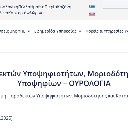
σαλονίκη
Πέλλα
Ημαθία
Πιερία
Κοζάνη
βενά
Καστοριά
Φλώρινα
νσεις 3ης ΥΠΕ
Εφημερίδα Υπηρεσίας
Φορείς & Υπηρεσίες Υ
εκτών Υποψηφιοτήτων, Μοριοδότη
Υποψηφίων – ΟΥΡΟΛΟΓΙΑ
 μη Παραδεκτών Υποψηφιοτήτων, Μοριοδότησης και Κατάτ
.2025)