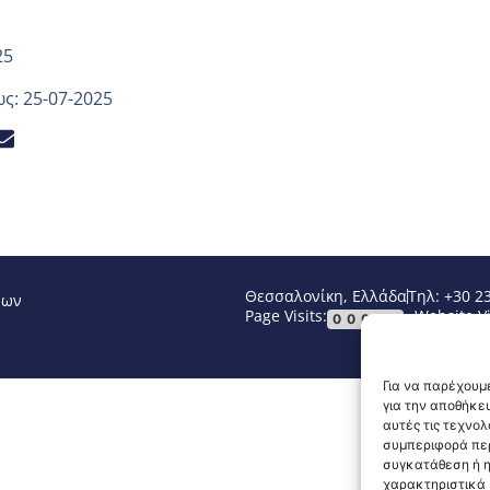
25
ς: 25-07-2025
Θεσσαλονίκη, Ελλάδα
Τηλ: +30 2
νων
Page Visits:
Website Vi
00057
Για να παρέχουμε
για την αποθήκε
αυτές τις τεχνο
συμπεριφορά περ
συγκατάθεση ή η
χαρακτηριστικά κ