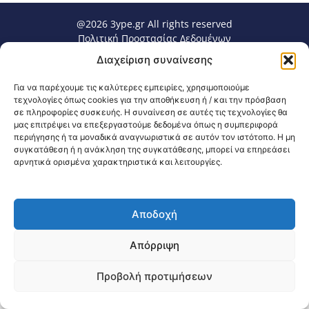
@2026 3ype.gr All rights reserved
Πολιτική Προστασίας Δεδομένων
Θεσσαλονίκη, Ελλάδα
Τηλ: +30 2311 226 200
Διαχείριση συναίνεσης
email: 3ype@3ype.gr
Page Visits:
Website Visits:
00145
1595619
Για να παρέχουμε τις καλύτερες εμπειρίες, χρησιμοποιούμε
τεχνολογίες όπως cookies για την αποθήκευση ή / και την πρόσβαση
σε πληροφορίες συσκευής. Η συναίνεση σε αυτές τις τεχνολογίες θα
μας επιτρέψει να επεξεργαστούμε δεδομένα όπως η συμπεριφορά
περιήγησης ή τα μοναδικά αναγνωριστικά σε αυτόν τον ιστότοπο. Η μη
συγκατάθεση ή η ανάκληση της συγκατάθεσης, μπορεί να επηρεάσει
αρνητικά ορισμένα χαρακτηριστικά και λειτουργίες.
Αποδοχή
Απόρριψη
Προβολή προτιμήσεων