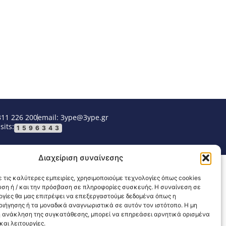
311 226 200
email: 3ype@3ype.gr
sits:
1596343
Διαχείριση συναίνεσης
 τις καλύτερες εμπειρίες, χρησιμοποιούμε τεχνολογίες όπως cookies
υση ή / και την πρόσβαση σε πληροφορίες συσκευής. Η συναίνεση σε
λογίες θα μας επιτρέψει να επεξεργαστούμε δεδομένα όπως η
ιήγησης ή τα μοναδικά αναγνωριστικά σε αυτόν τον ιστότοπο. Η μη
 ανάκληση της συγκατάθεσης, μπορεί να επηρεάσει αρνητικά ορισμένα
αι λειτουργίες.