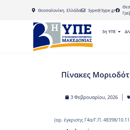
Θεσ
Θεσσαλονίκη, Ελλάδα
3ype@3ype.gr
Γρε
3η ΥΠΕ
Δ/
Πίνακες Μοριοδότ
3 Φεβρουαρίου, 2026
(αρ. έγκρισης Γ4α/Γ.Π. 48398/10.11