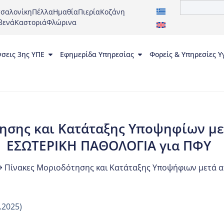
σαλονίκη
Πέλλα
Ημαθία
Πιερία
Κοζάνη
βενά
Καστοριά
Φλώρινα
νσεις 3ης ΥΠΕ
Εφημερίδα Υπηρεσίας
Φορείς & Υπηρεσίες Υ
ησης και Κατάταξης Υποψηφίων μετ
ΕΣΩΤΕΡΙΚΗ ΠΑΘΟΛΟΓΙΑ για ΠΦΥ
Πίνακες Μοριοδότησης και Κατάταξης Υποψήφιων μετά απ
.2025)