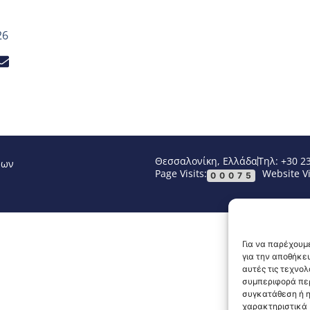
26
Θεσσαλονίκη, Ελλάδα
Τηλ: +30 2
νων
Page Visits:
Website Vi
00075
Για να παρέχουμε
για την αποθήκε
αυτές τις τεχνο
συμπεριφορά περ
συγκατάθεση ή η
χαρακτηριστικά κ