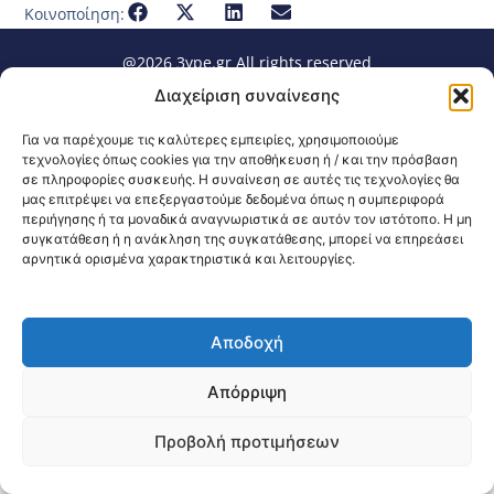
Κοινοποίηση:
@2026 3ype.gr All rights reserved
Πολιτική Προστασίας Δεδομένων
Διαχείριση συναίνεσης
Θεσσαλονίκη, Ελλάδα
Τηλ: +30 2311 226 200
email: 3ype@3ype.gr
Για να παρέχουμε τις καλύτερες εμπειρίες, χρησιμοποιούμε
Page Visits:
Website Visits:
00015
1596286
τεχνολογίες όπως cookies για την αποθήκευση ή / και την πρόσβαση
σε πληροφορίες συσκευής. Η συναίνεση σε αυτές τις τεχνολογίες θα
μας επιτρέψει να επεξεργαστούμε δεδομένα όπως η συμπεριφορά
περιήγησης ή τα μοναδικά αναγνωριστικά σε αυτόν τον ιστότοπο. Η μη
συγκατάθεση ή η ανάκληση της συγκατάθεσης, μπορεί να επηρεάσει
αρνητικά ορισμένα χαρακτηριστικά και λειτουργίες.
Αποδοχή
Απόρριψη
Προβολή προτιμήσεων