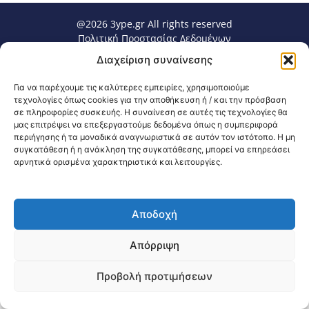
@2026 3ype.gr All rights reserved
Πολιτική Προστασίας Δεδομένων
Θεσσαλονίκη, Ελλάδα
Τηλ: +30 2311 226 200
Διαχείριση συναίνεσης
email: 3ype@3ype.gr
Page Visits:
Website Visits:
00033
1591946
Για να παρέχουμε τις καλύτερες εμπειρίες, χρησιμοποιούμε
τεχνολογίες όπως cookies για την αποθήκευση ή / και την πρόσβαση
σε πληροφορίες συσκευής. Η συναίνεση σε αυτές τις τεχνολογίες θα
μας επιτρέψει να επεξεργαστούμε δεδομένα όπως η συμπεριφορά
περιήγησης ή τα μοναδικά αναγνωριστικά σε αυτόν τον ιστότοπο. Η μη
συγκατάθεση ή η ανάκληση της συγκατάθεσης, μπορεί να επηρεάσει
αρνητικά ορισμένα χαρακτηριστικά και λειτουργίες.
Αποδοχή
Απόρριψη
Προβολή προτιμήσεων