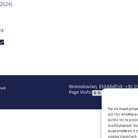
.2024)
24
Θεσσαλονίκη, Ελλάδα
Τηλ: +30 2
νων
Page Visits:
Website Vi
00063
Για να παρέχουμε
για την αποθήκε
αυτές τις τεχνο
συμπεριφορά περ
συγκατάθεση ή η
χαρακτηριστικά κ