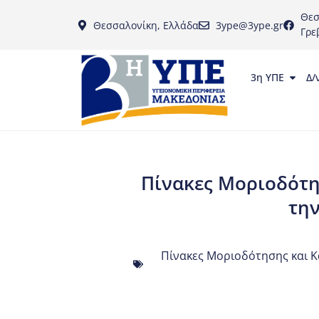
Θεσ
Θεσσαλονίκη, Ελλάδα
3ype@3ype.gr
Γρε
3η ΥΠΕ
Δ/
Πίνακες Μοριοδότη
τη
Πίνακες Μοριοδότησης και Κ