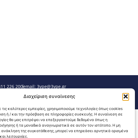
311 226 200
email: 3ype@3ype.gr
sits:
1596140
Διαχείριση συναίνεσης
 τις καλύτερες εμπειρίες, χρησιμοποιούμε τεχνολογίες όπως cookies
υση ή / και την πρόσβαση σε πληροφορίες συσκευής. Η συναίνεση σε
λογίες θα μας επιτρέψει να επεξεργαστούμε δεδομένα όπως η
ιήγησης ή τα μοναδικά αναγνωριστικά σε αυτόν τον ιστότοπο. Η μη
 ανάκληση της συγκατάθεσης, μπορεί να επηρεάσει αρνητικά ορισμένα
αι λειτουργίες.