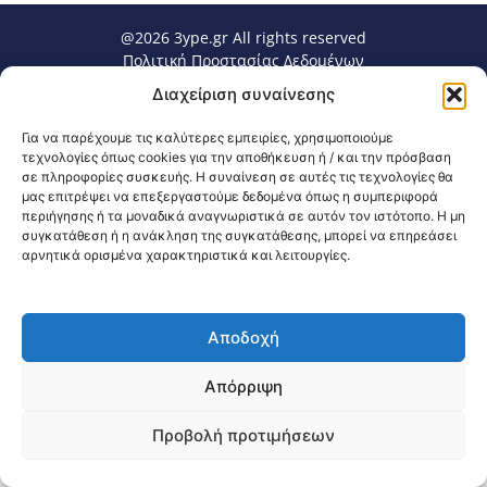
@2026 3ype.gr All rights reserved
Πολιτική Προστασίας Δεδομένων
Θεσσαλονίκη, Ελλάδα
Τηλ: +30 2311 226 200
Διαχείριση συναίνεσης
email: 3ype@3ype.gr
Page Visits:
Website Visits:
00064
1598352
Για να παρέχουμε τις καλύτερες εμπειρίες, χρησιμοποιούμε
τεχνολογίες όπως cookies για την αποθήκευση ή / και την πρόσβαση
σε πληροφορίες συσκευής. Η συναίνεση σε αυτές τις τεχνολογίες θα
μας επιτρέψει να επεξεργαστούμε δεδομένα όπως η συμπεριφορά
περιήγησης ή τα μοναδικά αναγνωριστικά σε αυτόν τον ιστότοπο. Η μη
συγκατάθεση ή η ανάκληση της συγκατάθεσης, μπορεί να επηρεάσει
αρνητικά ορισμένα χαρακτηριστικά και λειτουργίες.
Αποδοχή
Απόρριψη
Προβολή προτιμήσεων