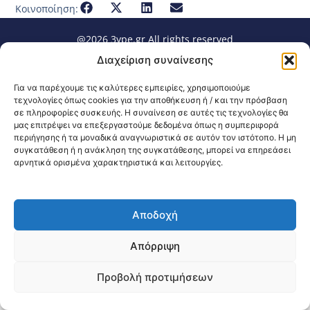
Κοινοποίηση:
@2026 3ype.gr All rights reserved
Πολιτική Προστασίας Δεδομένων
Διαχείριση συναίνεσης
Θεσσαλονίκη, Ελλάδα
Τηλ: +30 2311 226 200
email: 3ype@3ype.gr
Για να παρέχουμε τις καλύτερες εμπειρίες, χρησιμοποιούμε
Page Visits:
Website Visits:
00014
1590523
τεχνολογίες όπως cookies για την αποθήκευση ή / και την πρόσβαση
σε πληροφορίες συσκευής. Η συναίνεση σε αυτές τις τεχνολογίες θα
μας επιτρέψει να επεξεργαστούμε δεδομένα όπως η συμπεριφορά
περιήγησης ή τα μοναδικά αναγνωριστικά σε αυτόν τον ιστότοπο. Η μη
συγκατάθεση ή η ανάκληση της συγκατάθεσης, μπορεί να επηρεάσει
αρνητικά ορισμένα χαρακτηριστικά και λειτουργίες.
Αποδοχή
Απόρριψη
Προβολή προτιμήσεων