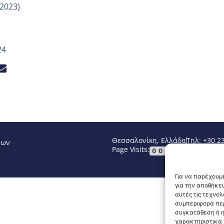
.2023)
24
Θεσσαλονίκη, Ελλάδα
Τηλ: +30 2
νων
Page Visits:
Website Vi
00057
Για να παρέχουμε
για την αποθήκε
αυτές τις τεχνο
συμπεριφορά περ
συγκατάθεση ή η
χαρακτηριστικά κ