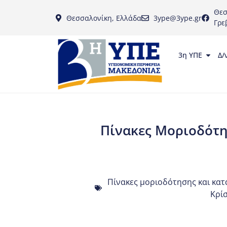
Θεσ
Θεσσαλονίκη, Ελλάδα
3ype@3ype.gr
Γρε
3η ΥΠΕ
Δ/
Πίνακες Μοριοδότη
Πίνακες μοριοδότησης και κατ
Κρίσ