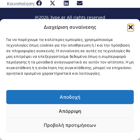
Κοινοποίηση:
@2026 3ype.gr All rights reserved
Πολιτική Προστασίας Δεδομένων
Διαχείριση συναίνεσης
Θεσσαλονίκη, Ελλάδα
Τηλ: +30 2311 226 200
email: 3ype@3ype.gr
Για να παρέχουμε τις καλύτερες εμπειρίες, χρησιμοποιούμε
Page Visits:
Website Visits:
00026
1590580
τεχνολογίες όπως cookies για την αποθήκευση ή / και την πρόσβαση
σε πληροφορίες συσκευής. Η συναίνεση σε αυτές τις τεχνολογίες θα
μας επιτρέψει να επεξεργαστούμε δεδομένα όπως η συμπεριφορά
περιήγησης ή τα μοναδικά αναγνωριστικά σε αυτόν τον ιστότοπο. Η μη
συγκατάθεση ή η ανάκληση της συγκατάθεσης, μπορεί να επηρεάσει
αρνητικά ορισμένα χαρακτηριστικά και λειτουργίες.
Αποδοχή
Απόρριψη
Προβολή προτιμήσεων