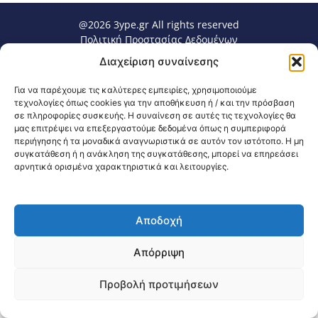
@2026 3ype.gr All rights reserved
Πολιτική Προστασίας Δεδομένων
Θεσσαλονίκη, Ελλάδα
Τηλ: +30 2311 226 200
Διαχείριση συναίνεσης
email: 3ype@3ype.gr
Page Visits:
Website Visits:
00039
1595652
Για να παρέχουμε τις καλύτερες εμπειρίες, χρησιμοποιούμε
τεχνολογίες όπως cookies για την αποθήκευση ή / και την πρόσβαση
σε πληροφορίες συσκευής. Η συναίνεση σε αυτές τις τεχνολογίες θα
μας επιτρέψει να επεξεργαστούμε δεδομένα όπως η συμπεριφορά
περιήγησης ή τα μοναδικά αναγνωριστικά σε αυτόν τον ιστότοπο. Η μη
συγκατάθεση ή η ανάκληση της συγκατάθεσης, μπορεί να επηρεάσει
αρνητικά ορισμένα χαρακτηριστικά και λειτουργίες.
Αποδοχή
Απόρριψη
Προβολή προτιμήσεων