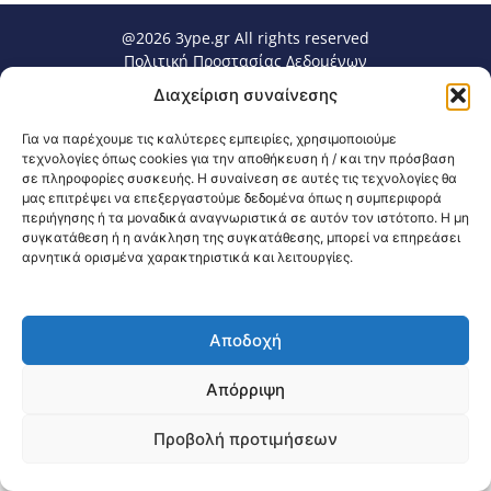
@2026 3ype.gr All rights reserved
Πολιτική Προστασίας Δεδομένων
Θεσσαλονίκη, Ελλάδα
Τηλ: +30 2311 226 200
Διαχείριση συναίνεσης
email: 3ype@3ype.gr
Page Visits:
Website Visits:
00041
1602027
Για να παρέχουμε τις καλύτερες εμπειρίες, χρησιμοποιούμε
τεχνολογίες όπως cookies για την αποθήκευση ή / και την πρόσβαση
σε πληροφορίες συσκευής. Η συναίνεση σε αυτές τις τεχνολογίες θα
μας επιτρέψει να επεξεργαστούμε δεδομένα όπως η συμπεριφορά
περιήγησης ή τα μοναδικά αναγνωριστικά σε αυτόν τον ιστότοπο. Η μη
συγκατάθεση ή η ανάκληση της συγκατάθεσης, μπορεί να επηρεάσει
αρνητικά ορισμένα χαρακτηριστικά και λειτουργίες.
Αποδοχή
Απόρριψη
Προβολή προτιμήσεων