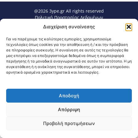
@2026 3ype.gr All rights reserved
Πολιτική Προστασίας Δεδομένων
Θεσσαλονίκη, Ελλάδα
Τηλ: +30 2311 226 200
Διαχείριση συναίνεσης
email: 3ype@3ype.gr
Page Visits:
Website Visits:
00057
1597117
Για να παρέχουμε τις καλύτερες εμπειρίες, χρησιμοποιούμε
τεχνολογίες όπως cookies για την αποθήκευση ή / και την πρόσβαση
σε πληροφορίες συσκευής. Η συναίνεση σε αυτές τις τεχνολογίες θα
μας επιτρέψει να επεξεργαστούμε δεδομένα όπως η συμπεριφορά
περιήγησης ή τα μοναδικά αναγνωριστικά σε αυτόν τον ιστότοπο. Η μη
συγκατάθεση ή η ανάκληση της συγκατάθεσης, μπορεί να επηρεάσει
αρνητικά ορισμένα χαρακτηριστικά και λειτουργίες.
Αποδοχή
Απόρριψη
Προβολή προτιμήσεων