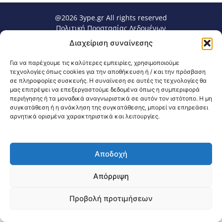
@2026 3ype.gr All rights reserved
Πολιτική Προστασίας Δεδομένων
Θεσσαλονίκη, Ελλάδα
Τηλ: +30 2311 226 200
Διαχείριση συναίνεσης
email: 3ype@3ype.gr
Page Visits:
Website Visits:
00040
1596550
Για να παρέχουμε τις καλύτερες εμπειρίες, χρησιμοποιούμε
τεχνολογίες όπως cookies για την αποθήκευση ή / και την πρόσβαση
σε πληροφορίες συσκευής. Η συναίνεση σε αυτές τις τεχνολογίες θα
μας επιτρέψει να επεξεργαστούμε δεδομένα όπως η συμπεριφορά
περιήγησης ή τα μοναδικά αναγνωριστικά σε αυτόν τον ιστότοπο. Η μη
συγκατάθεση ή η ανάκληση της συγκατάθεσης, μπορεί να επηρεάσει
αρνητικά ορισμένα χαρακτηριστικά και λειτουργίες.
Αποδοχή
Απόρριψη
Προβολή προτιμήσεων