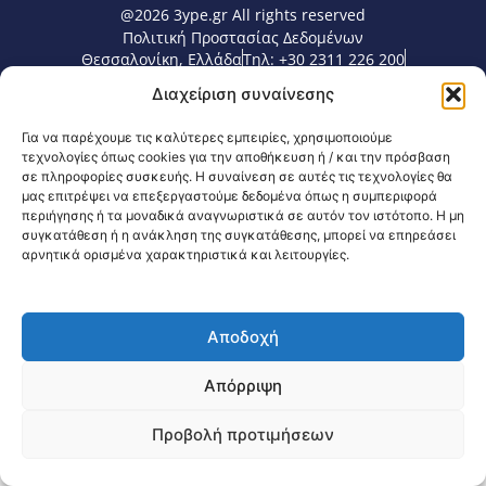
@2026 3ype.gr All rights reserved
Πολιτική Προστασίας Δεδομένων
Θεσσαλονίκη, Ελλάδα
Τηλ: +30 2311 226 200
email: 3ype@3ype.gr
Διαχείριση συναίνεσης
Page Visits:
Website Visits:
00100
1594689
Για να παρέχουμε τις καλύτερες εμπειρίες, χρησιμοποιούμε
τεχνολογίες όπως cookies για την αποθήκευση ή / και την πρόσβαση
σε πληροφορίες συσκευής. Η συναίνεση σε αυτές τις τεχνολογίες θα
μας επιτρέψει να επεξεργαστούμε δεδομένα όπως η συμπεριφορά
περιήγησης ή τα μοναδικά αναγνωριστικά σε αυτόν τον ιστότοπο. Η μη
συγκατάθεση ή η ανάκληση της συγκατάθεσης, μπορεί να επηρεάσει
αρνητικά ορισμένα χαρακτηριστικά και λειτουργίες.
Αποδοχή
Απόρριψη
Προβολή προτιμήσεων