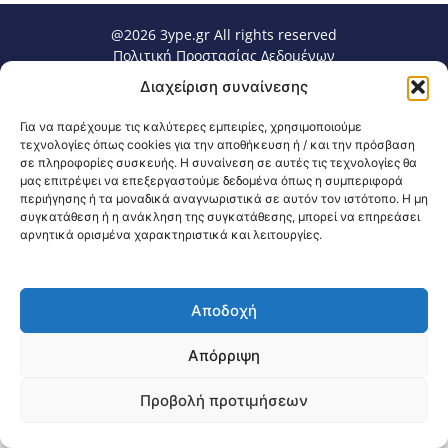
@2026 3ype.gr All rights reserved
Πολιτική Προστασίας Δεδομένων
Θεσσαλονίκη, Ελλάδα
Τηλ: +30 2311 226 200
Διαχείριση συναίνεσης
email: 3ype@3ype.gr
Page Visits:
Website Visits:
00122
1591228
Για να παρέχουμε τις καλύτερες εμπειρίες, χρησιμοποιούμε
τεχνολογίες όπως cookies για την αποθήκευση ή / και την πρόσβαση
σε πληροφορίες συσκευής. Η συναίνεση σε αυτές τις τεχνολογίες θα
μας επιτρέψει να επεξεργαστούμε δεδομένα όπως η συμπεριφορά
περιήγησης ή τα μοναδικά αναγνωριστικά σε αυτόν τον ιστότοπο. Η μη
συγκατάθεση ή η ανάκληση της συγκατάθεσης, μπορεί να επηρεάσει
αρνητικά ορισμένα χαρακτηριστικά και λειτουργίες.
Αποδοχή
Απόρριψη
Προβολή προτιμήσεων