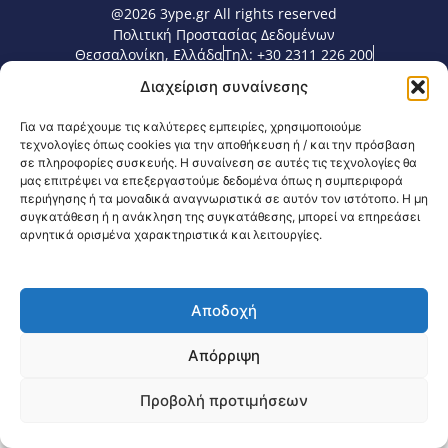
@2026 3ype.gr All rights reserved
Πολιτική Προστασίας Δεδομένων
Θεσσαλονίκη, Ελλάδα
Τηλ: +30 2311 226 200
email: 3ype@3ype.gr
Διαχείριση συναίνεσης
Page Visits:
Website Visits:
00051
1589702
Για να παρέχουμε τις καλύτερες εμπειρίες, χρησιμοποιούμε
τεχνολογίες όπως cookies για την αποθήκευση ή / και την πρόσβαση
σε πληροφορίες συσκευής. Η συναίνεση σε αυτές τις τεχνολογίες θα
μας επιτρέψει να επεξεργαστούμε δεδομένα όπως η συμπεριφορά
περιήγησης ή τα μοναδικά αναγνωριστικά σε αυτόν τον ιστότοπο. Η μη
συγκατάθεση ή η ανάκληση της συγκατάθεσης, μπορεί να επηρεάσει
αρνητικά ορισμένα χαρακτηριστικά και λειτουργίες.
Αποδοχή
Απόρριψη
Προβολή προτιμήσεων