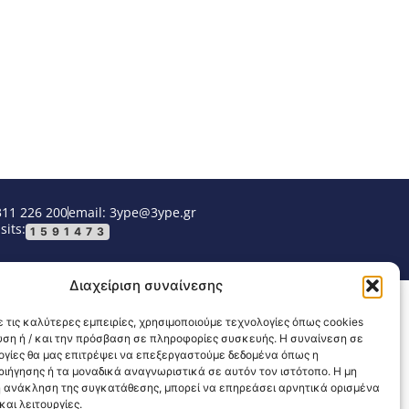
311 226 200
email: 3ype@3ype.gr
sits:
1591473
Διαχείριση συναίνεσης
 τις καλύτερες εμπειρίες, χρησιμοποιούμε τεχνολογίες όπως cookies
υση ή / και την πρόσβαση σε πληροφορίες συσκευής. Η συναίνεση σε
λογίες θα μας επιτρέψει να επεξεργαστούμε δεδομένα όπως η
ιήγησης ή τα μοναδικά αναγνωριστικά σε αυτόν τον ιστότοπο. Η μη
 ανάκληση της συγκατάθεσης, μπορεί να επηρεάσει αρνητικά ορισμένα
αι λειτουργίες.