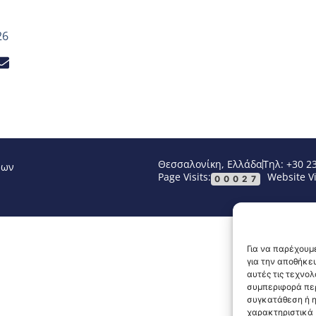
26
Θεσσαλονίκη, Ελλάδα
Τηλ: +30 2
νων
Page Visits:
Website Vi
00027
Για να παρέχουμε
για την αποθήκε
αυτές τις τεχνο
συμπεριφορά περ
συγκατάθεση ή η
χαρακτηριστικά κ