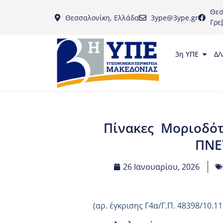
Θεσ
Θεσσαλονίκη, Ελλάδα
3ype@3ype.gr
Γρε
3η ΥΠΕ
Δ/
Πίνακες Μοριοδότ
ΠΝΕ
26 Ιανουαρίου, 2026
(αρ. έγκρισης Γ4α/Γ.Π. 48398/10.11