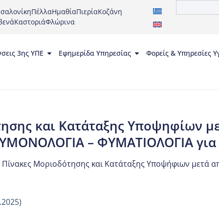
σαλονίκη
Πέλλα
Ημαθία
Πιερία
Κοζάνη
βενά
Καστοριά
Φλώρινα
νσεις 3ης ΥΠΕ
Εφημερίδα Υπηρεσίας
Φορείς & Υπηρεσίες Υ
ησης και Κατάταξης Υποψηφίων μετ
ΥΜΟΝΟΛΟΓΙΑ – ΦΥΜΑΤΙΟΛΟΓΙΑ για
Πίνακες Μοριοδότησης και Κατάταξης Υποψήφιων μετά από
.2025)