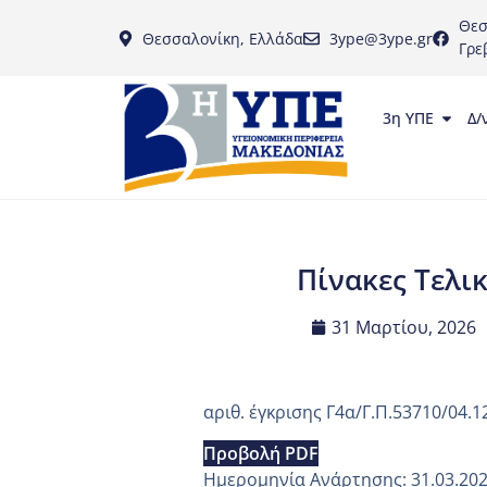
Θεσ
Θεσσαλονίκη, Ελλάδα
3ype@3ype.gr
Γρε
3η ΥΠΕ
Δ/
Πίνακες Τελι
31 Μαρτίου, 2026
αριθ. έγκρισης Γ4α/Γ.Π.53710/04.1
Προβολή PDF
Ημερομηνία Ανάρτησης: 31.03.20