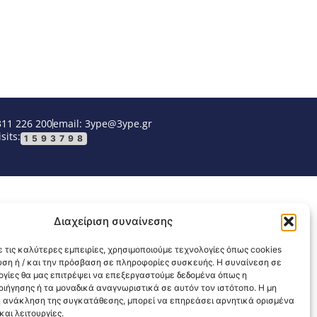
311 226 200
email: 3ype@3ype.gr
sits:
1593798
Διαχείριση συναίνεσης
 τις καλύτερες εμπειρίες, χρησιμοποιούμε τεχνολογίες όπως cookies
υση ή / και την πρόσβαση σε πληροφορίες συσκευής. Η συναίνεση σε
λογίες θα μας επιτρέψει να επεξεργαστούμε δεδομένα όπως η
ιήγησης ή τα μοναδικά αναγνωριστικά σε αυτόν τον ιστότοπο. Η μη
 ανάκληση της συγκατάθεσης, μπορεί να επηρεάσει αρνητικά ορισμένα
αι λειτουργίες.