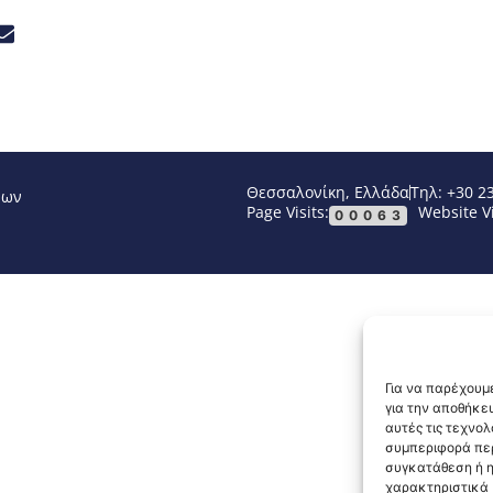
Θεσσαλονίκη, Ελλάδα
Τηλ: +30 2
νων
Page Visits:
Website Vi
00063
Για να παρέχουμε
για την αποθήκε
αυτές τις τεχνο
συμπεριφορά περ
συγκατάθεση ή η
χαρακτηριστικά κ