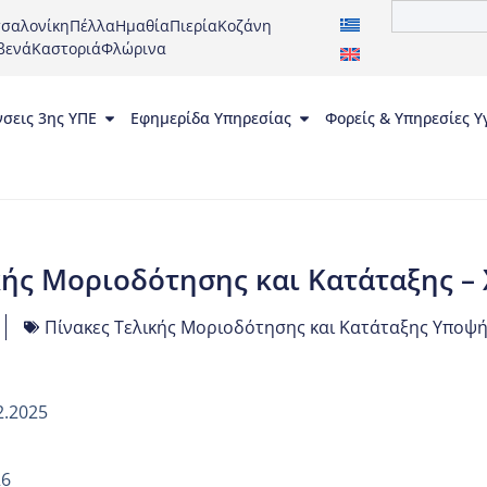
σαλονίκη
Πέλλα
Ημαθία
Πιερία
Κοζάνη
βενά
Καστοριά
Φλώρινα
νσεις 3ης ΥΠΕ
Εφημερίδα Υπηρεσίας
Φορείς & Υπηρεσίες Υ
κής Μοριοδότησης και Κατάταξης –
Πίνακες Τελικής Μοριοδότησης και Κατάταξης Υποψήφ
2.2025
26