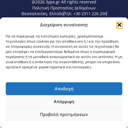
@2026 3ype.gr All rights reserved
Πολιτική Προστασίας Δεδομένων
Θεσσαλονίκη, Ελλάδα
Τηλ: +30 2311 226 200
email: 3ype@3ype.gr
Διαχείριση συναίνεσης
Page Visits:
Website Visits:
00023
1595100
Για να παρέχουμε τις καλύτερες εμπειρίες, χρησιμοποιούμε
τεχνολογίες όπως cookies για την αποθήκευση ή / και την πρόσβαση
σε πληροφορίες συσκευής. Η συναίνεση σε αυτές τις τεχνολογίες θα
μας επιτρέψει να επεξεργαστούμε δεδομένα όπως η συμπεριφορά
περιήγησης ή τα μοναδικά αναγνωριστικά σε αυτόν τον ιστότοπο. Η μη
συγκατάθεση ή η ανάκληση της συγκατάθεσης, μπορεί να επηρεάσει
αρνητικά ορισμένα χαρακτηριστικά και λειτουργίες.
Αποδοχή
Απόρριψη
Προβολή προτιμήσεων