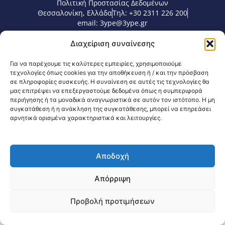
Πολιτική Προστασίας Δεδομένων
Θεσσαλονίκη, Ελλάδα
Τηλ: +30 2311 226 200
email: 3ype@3ype.gr
Page Visits:
Website Visits:
00043
1597198
Διαχείριση συναίνεσης
Για να παρέχουμε τις καλύτερες εμπειρίες, χρησιμοποιούμε
τεχνολογίες όπως cookies για την αποθήκευση ή / και την πρόσβαση
σε πληροφορίες συσκευής. Η συναίνεση σε αυτές τις τεχνολογίες θα
μας επιτρέψει να επεξεργαστούμε δεδομένα όπως η συμπεριφορά
περιήγησης ή τα μοναδικά αναγνωριστικά σε αυτόν τον ιστότοπο. Η μη
συγκατάθεση ή η ανάκληση της συγκατάθεσης, μπορεί να επηρεάσει
αρνητικά ορισμένα χαρακτηριστικά και λειτουργίες.
Αποδοχή
Απόρριψη
Προβολή προτιμήσεων