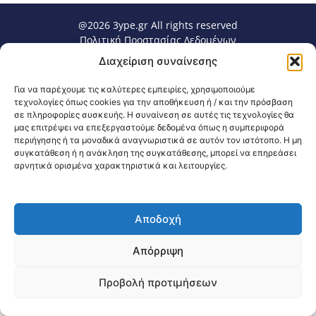
@2026 3ype.gr All rights reserved
Πολιτική Προστασίας Δεδομένων
Θεσσαλονίκη, Ελλάδα
Τηλ: +30 2311 226 200
Διαχείριση συναίνεσης
email: 3ype@3ype.gr
Page Visits:
Website Visits:
00082
1595680
Για να παρέχουμε τις καλύτερες εμπειρίες, χρησιμοποιούμε
τεχνολογίες όπως cookies για την αποθήκευση ή / και την πρόσβαση
σε πληροφορίες συσκευής. Η συναίνεση σε αυτές τις τεχνολογίες θα
μας επιτρέψει να επεξεργαστούμε δεδομένα όπως η συμπεριφορά
περιήγησης ή τα μοναδικά αναγνωριστικά σε αυτόν τον ιστότοπο. Η μη
συγκατάθεση ή η ανάκληση της συγκατάθεσης, μπορεί να επηρεάσει
αρνητικά ορισμένα χαρακτηριστικά και λειτουργίες.
Αποδοχή
Απόρριψη
Προβολή προτιμήσεων