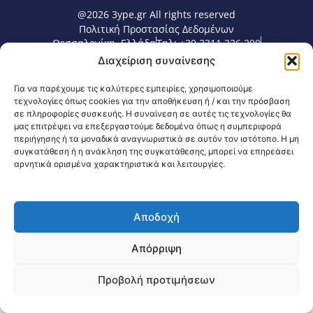
@2026 3ype.gr All rights reserved
Πολιτική Προστασίας Δεδομένων
Θεσσαλονίκη, Ελλάδα
Τηλ: +30 2311 226 200
email: 3ype@3ype.gr
Διαχείριση συναίνεσης
Page Visits:
Website Visits:
00153
1594952
Για να παρέχουμε τις καλύτερες εμπειρίες, χρησιμοποιούμε
τεχνολογίες όπως cookies για την αποθήκευση ή / και την πρόσβαση
σε πληροφορίες συσκευής. Η συναίνεση σε αυτές τις τεχνολογίες θα
μας επιτρέψει να επεξεργαστούμε δεδομένα όπως η συμπεριφορά
περιήγησης ή τα μοναδικά αναγνωριστικά σε αυτόν τον ιστότοπο. Η μη
συγκατάθεση ή η ανάκληση της συγκατάθεσης, μπορεί να επηρεάσει
αρνητικά ορισμένα χαρακτηριστικά και λειτουργίες.
Αποδοχή
Απόρριψη
Προβολή προτιμήσεων