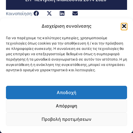
Κοινοποίηση:
Διαχείριση συναίνεσης
Για να παρέχουμε τις καλύτερες εμπειρίες, χρησιμοποιούμε
τεχνολογίες όπως cookies για την αποθήκευση ή / και την πρόσβαση
σε πληροφορίες συσκευής. Η συναίνεση σε αυτές τις τεχνολογίες θα
μας επιτρέψει να επεξεργαστούμε δεδομένα όπως η συμπεριφορά
περιήγησης ή τα μοναδικά αναγνωριστικά σε αυτόν τον ιστότοπο. Η μη
συγκατάθεση ή η ανάκληση της συγκατάθεσης, μπορεί να επηρεάσει
αρνητικά ορισμένα χαρακτηριστικά και λειτουργίες.
Αποδοχή
@2026 3ype.gr All rights reserved
Πολιτική Προστασίας Δεδομένων
Απόρριψη
Θεσσαλονίκη, Ελλάδα
Τηλ: +30 2311 226 200
email: 3ype@3ype.gr
Προβολή προτιμήσεων
Page Visits:
Website Visits:
03741
1588895