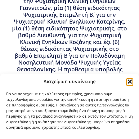
την Ψυχιατρική Κλινική Ενηλίκων
Γιαννιτσών, μία (1) θέση ειδικότητας
Ψυχιατρικής Επιμελητή Β΄, για την
Ψυχιατρική Κλινική Ενηλίκων Κατερίνης,
μία (1) θέση ειδικότητας Ψυχιατρικής, στο
βαθμό Διευθυντή, για την Ψυχιατρική
Κλινική Ενηλίκων Κοζάνης και έξι (6)
θέσεις ειδικότητας Ψυχιατρικής στο
βαθμό Επιμελητή Β΄ για την Πολυδύναμη
Νοσηλευτική Μονάδα Ψυχικής Υγείας
Θεσσαλονίκης. Η προθεσμία υποβολής
αιτήσεων στην ηλεκτρονική διεύθυνση
Διαχείριση συναίνεσης
esydoctors.moh.gov.gr αρχίζει στις
29.12.2025 ώρα 12.00 (μεσημέρι) και λήγει
Για να παρέχουμε τις καλύτερες εμπειρίες, χρησιμοποιούμε
στις 14.01.2026 ώρα 12.00 (μεσημέρι).
τεχνολογίες όπως cookies για την αποθήκευση ή / και την πρόσβαση
σε πληροφορίες συσκευής. Η συναίνεση σε αυτές τις τεχνολογίες θα
17 Δεκεμβρίου, 2025
μας επιτρέψει να επεξεργαστούμε δεδομένα όπως η συμπεριφορά
Προκηρύξεις Θέσεων Ιατρών ΕΣΥ σε Νοσοκομεία της
περιήγησης ή τα μοναδικά αναγνωριστικά σε αυτόν τον ιστότοπο. Η μη
3ης ΥΠΕ Μακεδονίας
,
Προσλήψεις – Διορισμοί
συγκατάθεση ή η ανάκληση της συγκατάθεσης, μπορεί να επηρεάσει
αρνητικά ορισμένα χαρακτηριστικά και λειτουργίες.