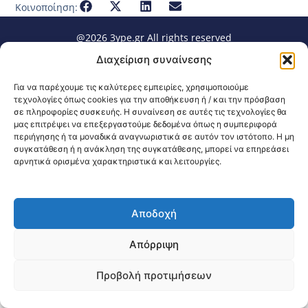
Κοινοποίηση:
@2026 3ype.gr All rights reserved
Πολιτική Προστασίας Δεδομένων
Διαχείριση συναίνεσης
Θεσσαλονίκη, Ελλάδα
Τηλ: +30 2311 226 200
email: 3ype@3ype.gr
Για να παρέχουμε τις καλύτερες εμπειρίες, χρησιμοποιούμε
Page Visits:
Website Visits:
00032
1594835
τεχνολογίες όπως cookies για την αποθήκευση ή / και την πρόσβαση
σε πληροφορίες συσκευής. Η συναίνεση σε αυτές τις τεχνολογίες θα
μας επιτρέψει να επεξεργαστούμε δεδομένα όπως η συμπεριφορά
περιήγησης ή τα μοναδικά αναγνωριστικά σε αυτόν τον ιστότοπο. Η μη
συγκατάθεση ή η ανάκληση της συγκατάθεσης, μπορεί να επηρεάσει
αρνητικά ορισμένα χαρακτηριστικά και λειτουργίες.
Αποδοχή
Απόρριψη
Προβολή προτιμήσεων