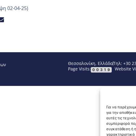
η 02-04-25)
Θεσσαλονίκη, Ελλάδα
Τηλ: +30 2
νων
Page Visits:
Website Vi
00319
Για να παρέχουμε
για την αποθήκε
αυτές τις τεχνο
συμπεριφορά περ
συγκατάθεση ή η
χαρακτηριστικά κ