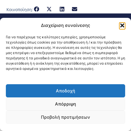
Κοινοποίηση:
@2026 3ype.gr All rights reserved
Διαχείριση συναίνεσης
Πολιτική Προστασίας Δεδομένων
Θεσσαλονίκη, Ελλάδα
Τηλ: +30 2311 226 200
Για να παρέχουμε τις καλύτερες εμπειρίες, χρησιμοποιούμε
email: 3ype@3ype.gr
τεχνολογίες όπως cookies για την αποθήκευση ή / και την πρόσβαση
Page Visits:
Website Visits:
00012
1597469
σε πληροφορίες συσκευής. Η συναίνεση σε αυτές τις τεχνολογίες θα
μας επιτρέψει να επεξεργαστούμε δεδομένα όπως η συμπεριφορά
περιήγησης ή τα μοναδικά αναγνωριστικά σε αυτόν τον ιστότοπο. Η μη
συγκατάθεση ή η ανάκληση της συγκατάθεσης, μπορεί να επηρεάσει
αρνητικά ορισμένα χαρακτηριστικά και λειτουργίες.
Αποδοχή
Απόρριψη
Προβολή προτιμήσεων