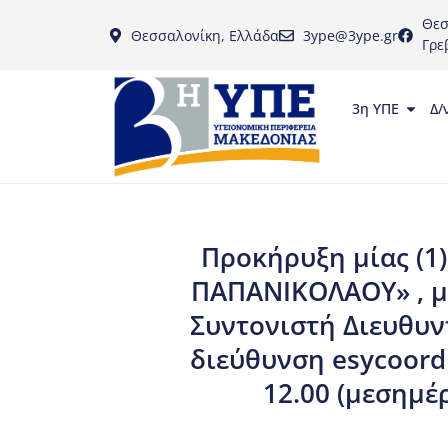
Θεσ
Θεσσαλονίκη, Ελλάδα
3ype@3ype.gr
Γρε
3η ΥΠΕ
Δ/
Προκήρυξη μίας (1)
ΠΑΠΑΝΙΚΟΛΑΟΥ» , μί
Συντονιστή Διευθυν
διεύθυνση esycoordi
12.00 (μεσημέρ