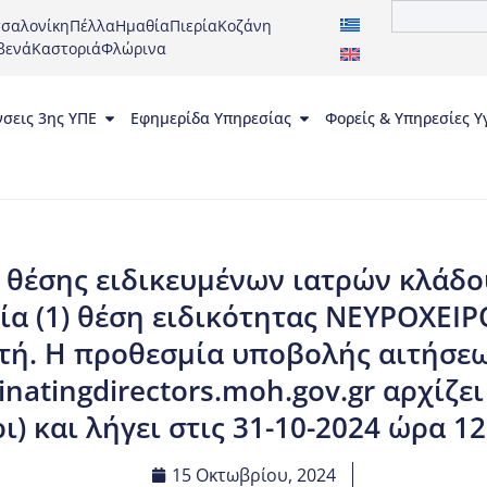
σαλονίκη
Πέλλα
Ημαθία
Πιερία
Κοζάνη
βενά
Καστοριά
Φλώρινα
νσεις 3ης ΥΠΕ
Εφημερίδα Υπηρεσίας
Φορείς & Υπηρεσίες Υ
 θέσης ειδικευμένων ιατρών κλάδου 
α (1) θέση ειδικότητας ΝΕΥΡΟΧΕΙ
τή. Η προθεσμία υποβολής αιτήσε
natingdirectors.moh.gov.gr αρχίζει
ι) και λήγει στις 31-10-2024 ώρα 12
15 Οκτωβρίου, 2024