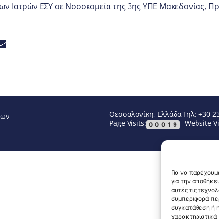
ων Ιατρών ΕΣΥ σε Νοσοκομεία της 3ης ΥΠΕ Μακεδονίας
,
Πρ
Θεσσαλονίκη, Ελλάδα
Τηλ: +30 2
νων
Page Visits:
Website Vi
00019
Για να παρέχουμε
για την αποθήκε
αυτές τις τεχνο
συμπεριφορά περ
συγκατάθεση ή η
χαρακτηριστικά κ