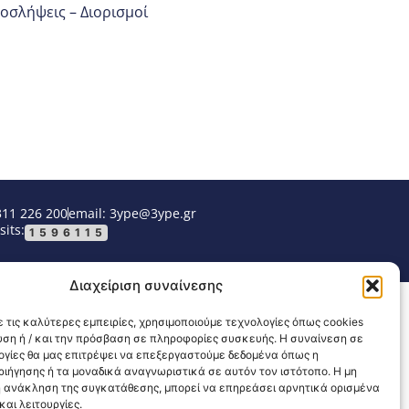
οσλήψεις – Διορισμοί
311 226 200
email: 3ype@3ype.gr
sits:
1596115
Διαχείριση συναίνεσης
 τις καλύτερες εμπειρίες, χρησιμοποιούμε τεχνολογίες όπως cookies
υση ή / και την πρόσβαση σε πληροφορίες συσκευής. Η συναίνεση σε
λογίες θα μας επιτρέψει να επεξεργαστούμε δεδομένα όπως η
ιήγησης ή τα μοναδικά αναγνωριστικά σε αυτόν τον ιστότοπο. Η μη
 ανάκληση της συγκατάθεσης, μπορεί να επηρεάσει αρνητικά ορισμένα
αι λειτουργίες.