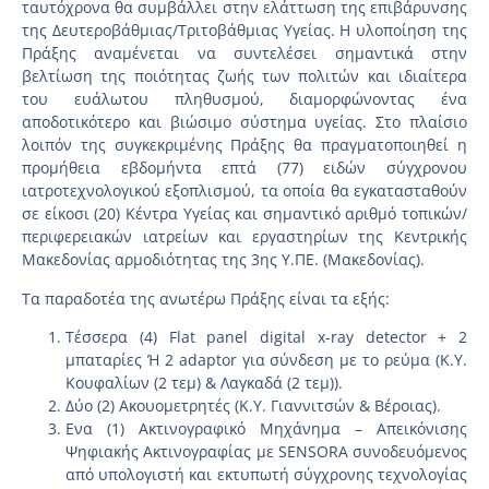
ταυτόχρονα θα συμβάλλει στην ελάττωση της επιβάρυνσης
της Δευτεροβάθμιας/Τριτοβάθμιας Υγείας. Η υλοποίηση της
Πράξης αναμένεται να συντελέσει σημαντικά στην
βελτίωση της ποιότητας ζωής των πολιτών και ιδιαίτερα
του ευάλωτου πληθυσμού, διαμορφώνοντας ένα
αποδοτικότερο και βιώσιμο σύστημα υγείας. Στο πλαίσιο
λοιπόν της συγκεκριμένης Πράξης θα πραγματοποιηθεί η
προμήθεια εβδομήντα επτά (77) ειδών σύγχρονου
ιατροτεχνολογικού εξοπλισμού, τα οποία θα εγκατασταθούν
σε είκοσι (20) Κέντρα Υγείας και σημαντικό αριθμό τοπικών/
περιφερειακών ιατρείων και εργαστηρίων της Κεντρικής
Μακεδονίας αρμοδιότητας της 3ης Υ.ΠΕ. (Μακεδονίας).
Τα παραδοτέα της ανωτέρω Πράξης είναι τα εξής:
Τέσσερα (4) Flat panel digital x-ray detector + 2
μπαταρίες Ή 2 adaptor για σύνδεση με το ρεύμα (Κ.Υ.
Κουφαλίων (2 τεμ) & Λαγκαδά (2 τεμ)).
Δύο (2) Ακουομετρητές (Κ.Υ. Γιαννιτσών & Βέροιας).
Ενα (1) Ακτινογραφικό Μηχάνημα – Απεικόνισης
Ψηφιακής Ακτινογραφίας με SENSORA συνοδευόμενος
από υπολογιστή και εκτυπωτή σύγχρονης τεχνολογίας