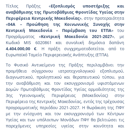
Τίτλος Πράξης «
Εξοπλισμός υποστήριξης και
αναβάθμισης της Πρωτοβάθμιας Φροντίδας Υγείας στην
Περιφέρεια Κεντρικής Μακεδονίας
», στην προτεραιότητα
«
04A – Προώθηση της Κοινωνικής Συνοχής στην
Κεντρική Μακεδονία – Παρέμβαση του ΕΤΠΑ
» του
Προγράμματος «
Κεντρική Μακεδονία 2021-2027
», με
Κωδικό MIS 6020861 και συνολική δημόσια δαπάνη
4.404.000,00 €
. Η πράξη συγχρηματοδοτείται από το
Ευρωπαϊκό Ταμείο Περιφερειακής Ανάπτυξης (ΕΤΠΑ).
Το Φυσικό Αντικείμενο της Πράξης περιλαμβάνει την
προμήθεια σύγχρονου ιατροτεχνολογικού εξοπλισμού,
διαγνωστικού, προληπτικού και θεραπευτικού τύπου, για
την αναβάθμιση και τον εκσυγχρονισμό υφιστάμενων
Δομών Πρωτοβάθμιας Φροντίδας Υγείας αρμοδιότητας της
3ης Υγειονομικής Περιφέρειας (Μακεδονίας) στην
Περιφέρεια της Κεντρικής Μακεδονίας, εντός της τρέχουσας
προγραμματικής περιόδου 2021-2027. Η θωράκιση της ΠΦΥ
με την ενίσχυση και τον εκσυγχρονισμό των Κέντρων
Υγείας και των υπόλοιπων Μονάδων ΠΦΥ θα βελτιώσει τις
παρεχόμενες υπηρεσίες υγείας στην κοινότητα και