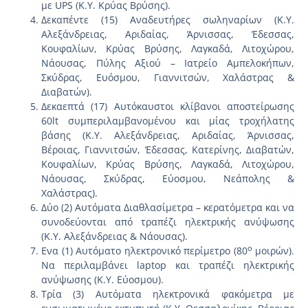
με UPS (Κ.Υ. Κρύας Βρύσης).
Δεκαπέντε (15) Αναδευτήρες σωληναρίων (Κ.Υ.
Αλεξάνδρειας, Αριδαίας, Άρνισσας, Έδεσσας,
Κουφαλίων, Κρύας Βρύσης, Λαγκαδά, Λιτοχώρου,
Νάουσας, Πύλης Αξιού – Ιατρείο Αμπελοκήπων,
Σκύδρας, Ευόσμου, Γιαννιτσών, Χαλάστρας &
Διαβατών).
Δεκαεπτά (17) Αυτόκαυστοι κλίβανοι αποστείρωσης
60lt συμπεριλαμβανομένου και μίας τροχήλατης
βάσης (Κ.Υ. Αλεξάνδρειας, Αριδαίας, Άρνισσας,
Βέροιας, Γιαννιτσών, Έδεσσας, Κατερίνης, Διαβατών,
Κουφαλίων, Κρύας Βρύσης, Λαγκαδά, Λιτοχώρου,
Νάουσας, Σκύδρας, Εύοσμου, Νεάπολης &
Χαλάστρας).
Δύο (2) Αυτόματα Διαθλασίμετρα – κερατόμετρα και να
συνοδεύονται από τραπέζι ηλεκτρικής ανύψωσης
(Κ.Υ. Αλεξάνδρειας & Νάουσας).
o
Ενα (1) Αυτόματο ηλεκτρονικό περίμετρο (80
μοιρών).
Να περιλαμβάνει laptop και τραπέζι ηλεκτρικής
ανύψωσης (Κ.Υ. Εύοσμου).
Τρία (3) Αυτόματα ηλεκτρονικά φακόμετρα με