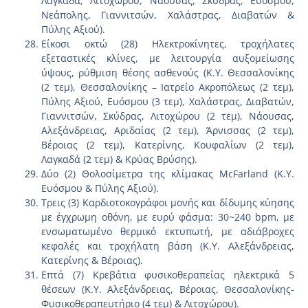
Λαγκαδά, Λιτοχώρου, Νάουσας, Σκύδρας, Ευόσμου,
Νεάπολης, Γιαννιτσών, Χαλάστρας, Διαβατών &
Πύλης Αξιού).
Είκοσι οκτώ (28) Ηλεκτροκίνητες, τροχήλατες
εξεταστικές κλίνες, με λειτουργία αυξομείωσης
ύψους, ρύθμιση θέσης ασθενούς (Κ.Υ. Θεσσαλονίκης
(2 τεμ), Θεσσαλονίκης – Ιατρείο Ακροπόλεως (2 τεμ),
Πύλης Αξιού, Ευόσμου (3 τεμ), Χαλάστρας, Διαβατών,
Γιαννιτσών, Σκύδρας, Λιτοχώρου (2 τεμ), Νάουσας,
Αλεξάνδρειας, Αριδαίας (2 τεμ), Άρνισσας (2 τεμ),
Βέροιας (2 τεμ), Κατερίνης, Κουφαλίων (2 τεμ),
Λαγκαδά (2 τεμ) & Κρύας Βρύσης).
Δύο (2) Θολοσίμετρα της κλίμακας McFarland (Κ.Υ.
Ευόσμου & Πύλης Αξιού).
Τρεις (3) Καρδιοτοκογράφοι μονής και δίδυμης κύησης
με έγχρωμη οθόνη, με ευρύ φάσμα: 30~240 bpm, με
ενσωματωμένο θερμικό εκτυπωτή, με αδιάβροχες
κεφαλές και τροχήλατη βάση (Κ.Υ. Αλεξάνδρειας,
Κατερίνης & Βέροιας).
Επτά (7) Κρεβάτια φυσικοθεραπείας ηλεκτρικά 5
θέσεων (Κ.Υ. Αλεξάνδρειας, Βέροιας, Θεσσαλονίκης-
Φυσικοθεραπευτήριο (4 τεμ) & Λιτοχώρου).