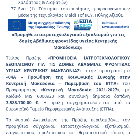
Χαλάστρας & Διαβατών).
Ενα (1) Σύστημα ταυτοποίησης μικροοργανισμών
μέσω της τεχνολογίας Maldi Tof (Κ.Υ. Πύλης Αξιού).
«Προμήθεια ιατροτεχνολογικού εξοπλισμού για τις
δομές Α΄βάθμιας φροντίδας υγείας Κεντρικής
Μακεδονίας»
Τίτλος Πράξης «
ΠΡΟΜΗΘΕΙΑ ΙΑΤΡΟΤΕΧΝΟΛΟΓΙΚΟΥ
ΕΞΟΠΛΙΣΜΟΥ ΓΙΑ ΤΙΣ ΔΟΜΕΣ Α΄ΒΑΘΜΙΑΣ ΦΡΟΝΤΙΔΑΣ
ΥΓΕΙΑΣ ΚΕΝΤΡΙΚΗΣ ΜΑΚΕΔΟΝΙΑΣ
», στην προτεραιότητα
«
04A – Προώθηση της Κοινωνικής Συνοχής στην
Κεντρική Μακεδονία – Παρέμβαση του ΕΤΠΑ
» του
Προγράμματος «
Κεντρική Μακεδονία 2021-2027
», με
Κωδικό MIS 6000923 και συνολική δημόσια δαπάνη
3.585.700,00 €
. Η πράξη συγχρηματοδοτείται από το
Ευρωπαϊκό Ταμείο Περιφερειακής Ανάπτυξης (ΕΤΠΑ).
Το Φυσικό Αντικείμενο της Πράξης περιλαμβάνει την
προμήθεια σύγχρονου ιατροτεχνολογικού εξοπλισμού,
διαγνωστικού, προληπτικού και θεραπευτικού τύπου, ο