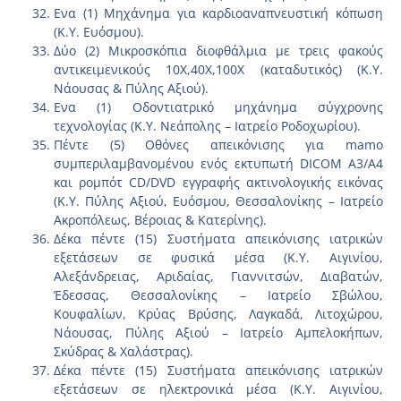
Ενα (1) Μηχάνημα για καρδιοαναπνευστική κόπωση
(Κ.Υ. Ευόσμου).
Δύο (2) Μικροσκόπια διοφθάλμια με τρεις φακούς
αντικειμενικούς 10Χ,40Χ,100Χ (καταδυτικός) (Κ.Υ.
Νάουσας & Πύλης Αξιού).
Ενα (1) Οδοντιατρικό μηχάνημα σύγχρονης
τεχνολογίας (Κ.Υ. Νεάπολης – Ιατρείο Ροδοχωρίου).
Πέντε (5) Οθόνες απεικόνισης για mamo
συμπεριλαμβανομένου ενός εκτυπωτή DICOM A3/A4
και ρομπότ CD/DVD εγγραφής ακτινολογικής εικόνας
(Κ.Υ. Πύλης Αξιού, Ευόσμου, Θεσσαλονίκης – Ιατρείο
Ακροπόλεως, Βέροιας & Κατερίνης).
Δέκα πέντε (15) Συστήματα απεικόνισης ιατρικών
εξετάσεων σε φυσικά μέσα (Κ.Υ. Αιγινίου,
Αλεξάνδρειας, Αριδαίας, Γιαννιτσών, Διαβατών,
Έδεσσας, Θεσσαλονίκης – Ιατρείο Σβώλου,
Κουφαλίων, Κρύας Βρύσης, Λαγκαδά, Λιτοχώρου,
Νάουσας, Πύλης Αξιού – Ιατρείο Αμπελοκήπων,
Σκύδρας & Χαλάστρας).
Δέκα πέντε (15) Συστήματα απεικόνισης ιατρικών
εξετάσεων σε ηλεκτρονικά μέσα (Κ.Υ. Αιγινίου,