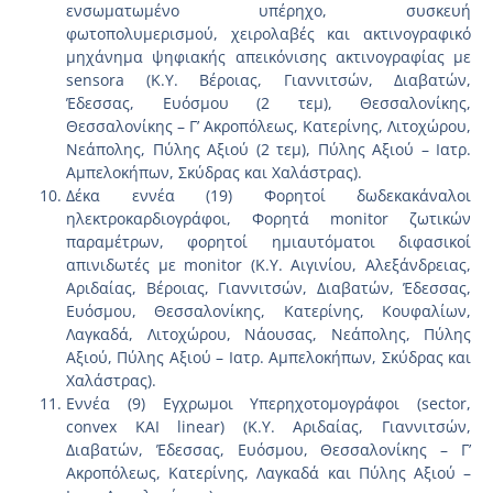
ενσωματωμένο υπέρηχο, συσκευή
φωτοπολυμερισμού, χειρολαβές και ακτινογραφικό
μηχάνημα ψηφιακής απεικόνισης ακτινογραφίας με
sensora (Κ.Υ. Βέροιας, Γιαννιτσών, Διαβατών,
Έδεσσας, Ευόσμου (2 τεμ), Θεσσαλονίκης,
Θεσσαλονίκης – Γ’ Ακροπόλεως, Κατερίνης, Λιτοχώρου,
Νεάπολης, Πύλης Αξιού (2 τεμ), Πύλης Αξιού – Ιατρ.
Αμπελοκήπων, Σκύδρας και Χαλάστρας).
Δέκα εννέα (19) Φορητοί δωδεκακάναλοι
ηλεκτροκαρδιογράφοι, Φορητά monitor ζωτικών
παραμέτρων, φορητοί ημιαυτόματοι διφασικοί
απινιδωτές με monitor (Κ.Υ. Αιγινίου, Αλεξάνδρειας,
Αριδαίας, Βέροιας, Γιαννιτσών, Διαβατών, Έδεσσας,
Ευόσμου, Θεσσαλονίκης, Κατερίνης, Κουφαλίων,
Λαγκαδά, Λιτοχώρου, Νάουσας, Νεάπολης, Πύλης
Αξιού, Πύλης Αξιού – Ιατρ. Αμπελοκήπων, Σκύδρας και
Χαλάστρας).
Εννέα (9) Εγχρωμοι Υπερηχοτομογράφοι (sector,
convex ΚΑΙ linear) (Κ.Υ. Αριδαίας, Γιαννιτσών,
Διαβατών, Έδεσσας, Ευόσμου, Θεσσαλονίκης – Γ’
Ακροπόλεως, Κατερίνης, Λαγκαδά και Πύλης Αξιού –