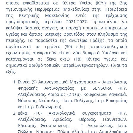
οποίος εγκαθίσταται σε Κέντρα Υγείας (K.Y.) της 3ης
Υγειονομικής Περιφέρειας (Μακεδονίας) στην Περιφέρεια
της Κεντρικής Μακεδονίας εντός της τρέχουσας
προγραμματικής περιόδου 2021-2027, προκειμένου να
καλύψει βασικές ανάγκες σε παροχή ποιοτικών υπηρεσιών
υγείας και άρτιας ιατρικής φροντίδας στον πληθυσμό της
περιοχής. Τα παραδοτέα της ανωτέρω Πράξης, τα οποία
συνίστανται σε τριάντα (30) είδη ιατροτεχνολογικού
εξοπλισμού, συγκροτούν είκοσι δύο διακριτά Υποέργα και
κατανέμονται σε δέκα οκτώ (18) Κέντρα Υγείας και
σημαντικό αριθμό τοπικών ιατρείων/εργαστηρίων, είναι τα
εξής:
Εννέα (9) Ακτινογραφικά Μηχάνηματα – Απεικόνισης
Ψηφιακής Ακτινογραφίας με SENSORA (Κ.Υ.
Αλεξάνδρειας, Αριδαίας (2 τεμ), Κουφαλίων, Λαγκαδά,
Νάουσας, Νεάπολης – Ιατρ. Πολίχνης, Ιατρ. Ευκαρπίας
και Ιατρ. Ροδοχωρίου).
Δέκα (10) Ακτινολογικά συγκροτήματα (Κ.Υ.
Αλεξάνδρειας, Αριδαίας, Βέροιας, Γιαννιτσών,
Έδεσσας, Θεσσαλονίκης – Γ’ Ακροπόλεως, Ιατρ.
Σβώλου, Νάουσας, Πύλης Αξιού – Ιατρ. Αμπελοκήπων