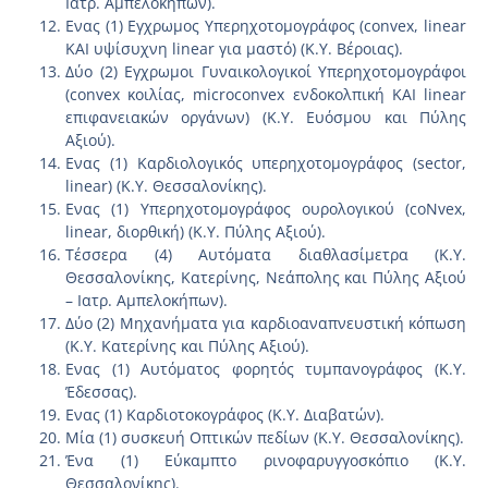
Ιατρ. Αμπελοκήπων).
Ενας (1) Εγχρωμος Υπερηχοτομογράφος (convex, linear
ΚΑΙ υψίσυχνη linear για μαστό) (Κ.Υ. Βέροιας).
Δύο (2) Εγχρωμοι Γυναικολογικοί Υπερηχοτομογράφοι
(convex κοιλίας, microconvex ενδοκολπική ΚΑΙ linear
επιφανειακών οργάνων) (Κ.Υ. Ευόσμου και Πύλης
Αξιού).
Ενας (1) Καρδιολογικός υπερηχοτομογράφος (sector,
linear) (Κ.Υ. Θεσσαλονίκης).
Ενας (1) Υπερηχοτομογράφος ουρολογικού (coNvex,
linear, διορθική) (Κ.Υ. Πύλης Αξιού).
Τέσσερα (4) Αυτόματα διαθλασίμετρα (Κ.Υ.
Θεσσαλονίκης, Κατερίνης, Νεάπολης και Πύλης Αξιού
– Ιατρ. Αμπελοκήπων).
Δύο (2) Μηχανήματα για καρδιοαναπνευστική κόπωση
(Κ.Υ. Κατερίνης και Πύλης Αξιού).
Ενας (1) Αυτόματος φορητός τυμπανογράφος (Κ.Υ.
Έδεσσας).
Ενας (1) Καρδιοτοκογράφος (Κ.Υ. Διαβατών).
Μία (1) συσκευή Οπτικών πεδίων (Κ.Υ. Θεσσαλονίκης).
Ένα (1) Εύκαμπτο ρινοφαρυγγοσκόπιο (Κ.Υ.
Θεσσαλονίκης).