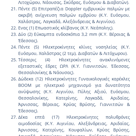
Λιτοχώρου, Νάουσας, Σκύδρας, Ευόσμου & Διαβατών).
Πέντε (5) Επιτραπέζια Doppler εμβρυικών παλμών με
ακριβή ανίχνευση παλμών εμβρύου (Κ.Υ. Ευόσμου,
Χαλάστρας, Λαγκαδά, Αλεξάνδρειας & Αιγινίου).
Ενας (1) Επωαστικός κλίβανος (Κ.Υ. Νεάπολης).
Δύο (2) Εύκαμπτα ενδοσκόπια 3,2 mm (Κ.Υ. Βέροιας &
Έδεσσας).
Πέντε (5) Ηλεκτροκίνητες κλίνες νοσηλείας (Κ.Υ.
Ευόσμου, Χαλάστρας (2 τεμ), Διαβατών & Λιτόχωρου).
Τέσσερις (4) Ηλεκτροκίνητες ανακλινόμενες
εξεταστικές έδρες ΩΡΛ (Κ.Υ. Γιαννιτσών, Έδεσσας,
Θεσσαλονίκης & Νάουσας).
Δώδεκα (12) Ηλεκτροκίνητες Γυναικολογικές καρέκλες
BOOM με ηλεκτρικό μηχανισμό για δυνατότητα
ανύψωσης (Κ.Υ. Αιγινίου, Πύλης Αξιού, Ευόσμου,
Θεσσαλονίκης, Κατερίνης, Λαγκαδά, Αριδαίας,
Άρνισσας, Βέροιας, Κρύας Βρύσης, Γιαννιτσών &
Έδεσσας).
Δέκα επτά (17) Ηλεκτροκίνητες πολυθρόνες
αιμοδοσίας (Κ.Υ. Αιγινίου, Αλεξάνδρειας, Αριδαίας,
Άρνισσας, Κατερίνης, Κουφαλίων, Κρύας Βρύσης,