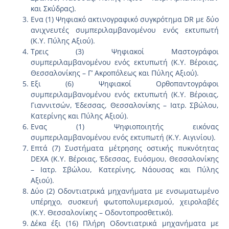
και Σκύδρας).
Ενα (1) Ψηφιακό ακτινογραφικό συγκρότημα DR με δύο
ανιχνευτές συμπεριλαμβανομένου ενός εκτυπωτή
(Κ.Υ. Πύλης Αξιού).
Τρεις (3) Ψηφιακοί Μαστογράφοι
συμπεριλαμβανομένου ενός εκτυπωτή (Κ.Υ. Βέροιας,
Θεσσαλονίκης – Γ’ Ακροπόλεως και Πύλης Αξιού).
Εξι (6) Ψηφιακοί Ορθοπαντογράφοι
συμπεριλαμβανομένου ενός εκτυπωτή (Κ.Υ. Βέροιας,
Γιαννιτσών, Έδεσσας, Θεσσαλονίκης – Ιατρ. Σβώλου,
Κατερίνης και Πύλης Αξιού).
Ενας (1) Ψηφιοποιητής εικόνας
συμπεριλαμβανομένου ενός εκτυπωτή (Κ.Υ. Αιγινίου).
Επτά (7) Συστήματα μέτρησης οστικής πυκνότητας
DEXA (Κ.Υ. Βέροιας, Έδεσσας, Ευόσμου, Θεσσαλονίκης
– Ιατρ. Σβώλου, Κατερίνης, Νάουσας και Πύλης
Αξιού).
Δύο (2) Οδοντιατρικά μηχανήματα με ενσωματωμένο
υπέρηχο, συσκευή φωτοπολυμερισμού, χειρολαβές
(Κ.Υ. Θεσσαλονίκης – Οδοντοπροσθετικό).
Δέκα έξι (16) Πλήρη Οδοντιατρικά μηχανήματα με