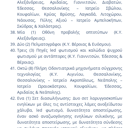
Αλεξάνδρειας, Αριδαίας, Γιαννιτσών, Διαβατών,
Έδεσσας, Θεσσαλονίκης – Ιατρείο Σβώλου,
Κουφαλίων, Κρύας Βρύσης, Λαγκαδά, Λιτοχώρου,
Νάουσας, Πύλης Αξιού – Ιατρείο Αμπελοκήπων,
Σκύδρας & Χαλάστρας).
Μία (1) Οθόνη προβολής οπτοτύπων (Κ.Υ.
Αλεξάνδρειας).
Δύο (2) Πελματογράφοι (Κ.Υ. Βέροιας & Ευόσμου).
Τρεις (3) Πηγές led φωτισμού και καλώδια ψυχρού
φωτισμού με αντάπτορες (Κ.Υ. Γιαννιτσών, Έδεσσας &
Βέροιας).
Οκτώ (8) Πλήρη Οδοντιατρικά μηχανήματα σύγχρονης
τεχνολογίας (Κ.Υ. Αιγινίου, Θεσσαλονίκης,
Θεσσαλονίκης – Ιατρείο Ακροπόλεως, Νεάπολης –
Ιατρείο Ωραιοκάστρου, Κουφαλίων, Έδεσσας,
Αριδαίας & Νεάπολης).
Ενα (1) Σετ διασωλήνωσης: Δυο σετ λαρυγγοσκοπίων
ενηλίκων με όλες τις αντίστοιχες λάμες ανοξείδωτου
χάλυβα, led φωτισμό, δυνατότητα αποστείρωσης,
έναν ασκό αναζωογόνησης ενηλίκων σιλικόνης, με
δυνατότητα αποστείρωσης, με δυνατότητα σύνδεσης