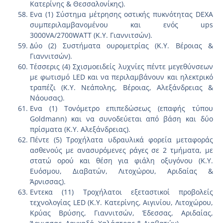
Κατερίνης & Θεσσαλονίκης).
Ενα (1) Σύστημα μέτρησης οστικής πυκνότητας DEXA
συμπεριλαμβανομένου και ενός ups
3000VA/2700WATT (Κ.Υ. Γιαννιτσών).
Δύο (2) Συστήματα ουρομετρίας (Κ.Υ. Βέροιας &
Γιαννιτσών).
Τέσσερις (4) Σχισμοειδείς λυχνίες πέντε μεγεθύνσεων
με φωτισμό LED και να περιλαμβάνουν και ηλεκτρικό
τραπέζι (Κ.Υ. Νεάπολης, Βέροιας, Αλεξάνδρειας &
Νάουσας).
Ενα (1) Τονόμετρο επιπεδώσεως (επαφής τύπου
Goldmann) και να συνοδεύεται από βάση και δύο
πρίσματα (Κ.Υ. Αλεξάνδρειας).
Πέντε (5) Τροχήλατα υδραυλικά φορεία μεταφοράς
ασθενούς με ανασυρόμενες ράγες σε 2 τμήματα, με
στατώ ορού και θέση για φιάλη οξυγόνου (Κ.Υ.
Ευόσμου, Διαβατών, Λιτοχώρου, Αριδαίας &
Άρνισσας).
Εντεκα (11) Τροχήλατοι εξεταστικοί προβολείς
τεχνολογίας LED (Κ.Υ. Κατερίνης, Αιγινίου, Λιτοχώρου,
Κρύας Βρύσης, Γιαννιτσών, Έδεσσας, Αριδαίας,