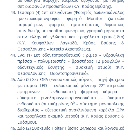
με σωλήνα παροχής ιατρικού οξυγόνου, με πλήρες
σετ διαφανών προσωπίδων (Κ.Υ. Κρύας Βρύσης).
Τέσσερα (4) Σετ επειγόντων (Φορητός δωδεκακάναλος
ηλεκτροκαρδιογράφος, φορητό Monitor ζωτικών
παραμέτρων, φορητός ημιαυτόματος διφασικός
απινιδωτής με monitor, φωνητικά, γραφικά μηνύματα
στην ελληνική γλώσσα και τροχήλατο τραπεζίδιο)
(Κ.Υ. Κουφαλίων, Λαγκαδά, Κρύας Βρύσης &
Θεσσαλονίκης – Ιατρείο Ακροπόλεως).
Ενα (1) Σετ οδοντοπροσθετικού (Τρίμερ – υδραυλική
πρέσσα – πολυμεριστής – βραστήρας 12 μουφλών –
οδοντεχνικός δονητής – συσκευή ατμού) (Κ.Υ.
Θεσσαλονίκης – Οδοντοπροσθετικό).
Δύο (2) Σετ ΩΡΛ (Ενδοσκοπικός πύργος – πηγή ψυχρού
φωτισμού LED – ενδοσκοπικό μόνιτορ 22’’ ιατρικών
εφαρμογών – ενδοσκοπική ψηφιακή κάμερα –
εύκαμπτο ρινολαρυγγοφαρυγγοσκόπιο – άκαμπτο
0
ενδοσκόπιο (οπτική) ρίνος 0
– σύστημα μονοπολικής
διαθερμίας – εξεταστική ανακλινόμενη καρέκλα ΩΡΛ
και τροχήλατο σκαμπό ιατρού) (Κ.Υ. Κρύας Βρύσης &
Ευόσμου).
Δύο (2) Συσκευές Holter Πίεσης 24/ωρου και λογισμικό