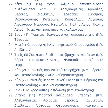
Δέκα έξι (16) Υγροί κλίβανοι αποστείρωσης
αυτόκαυστοι 24lt (Κ.Υ. Αλεξάνδρειας, Αριδαίας,
Βέροιας, Διαβατών, Έδεσσας, Ευόσμου,
Θεσσαλονίκης, Κατερίνης, Κουφαλίων, Λαγκαδά,
Λιτοχώρου, Νάουσας, Νεάπολης, Πύλης Αξιού, Πύλης
Αξιού – Ιατρ. Αμπελοκήπων και Χαλάστρας).
Ενας (1) Φορητός διαγνωστικός ακοομετρητής (Κ.Υ.
Έδεσσας).
Μία (1) Χειρουργική Κλίνη σηπτικού Χειρουργείου (Κ.Υ.
Διαβατών).
Τρείς (3) Συσκευές διαθερμίας βραχέων κυμάτων (Κ.Υ.
Βέροιας και Θεσσαλονίκης – Φυσικοθεραπευτήριο (2
τεμ)).
Δύο (2) Συσκευές κρουστικού υπερήχου (Κ.Υ. Βέροιας
και Θεσσαλονίκης – Φυσικοθεραπευτήριο).
Δύο (2) Συσκευές θεραπευτικού Laser (Κ.Υ. Βέροιας και
Θεσσαλονίκης – Φυσικοθεραπευτήριο).
Ενα (1) Μικροσκόπιο με πόλωση (Κ.Υ. Χαλάστρας).
Εντεκα (11) Φορητοί ασύρματοι υπέρηχοι (Κ.Υ.
Αλεξάνδρειας, Αριδαίας, Βέροιας, Γιαννιτσών,
Διαβατών, Έδεσσας, Θεσσαλονίκης, Κατερίνης,