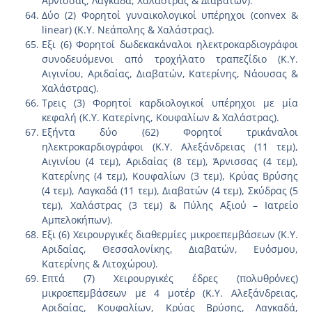
Άρνισσας, Λαγκαδά, Χαλάστρας & Διαβατών).
Δύο (2) Φορητοί γυναικολογικοί υπέρηχοι (convex &
linear) (Κ.Υ. Νεάπολης & Χαλάστρας).
Εξι (6) Φορητοί δωδεκακάναλοι ηλεκτροκαρδιογράφοι
συνοδευόμενοι από τροχήλατο τραπεζίδιο (Κ.Υ.
Αιγινίου, Αριδαίας, Διαβατών, Κατερίνης, Νάουσας &
Χαλάστρας).
Τρεις (3) Φορητοί καρδιολογικοί υπέρηχοι με μία
κεφαλή (Κ.Υ. Κατερίνης, Κουφαλίων & Χαλάστρας).
Εξήντα δύο (62) Φορητοί τρικάναλοι
ηλεκτροκαρδιογράφοι (Κ.Υ. Αλεξάνδρειας (11 τεμ),
Αιγινίου (4 τεμ), Αριδαίας (8 τεμ), Άρνισσας (4 τεμ),
Κατερίνης (4 τεμ), Κουφαλίων (3 τεμ), Κρύας Βρύσης
(4 τεμ), Λαγκαδά (11 τεμ), Διαβατών (4 τεμ), Σκύδρας (5
τεμ), Χαλάστρας (3 τεμ) & Πύλης Αξιού – Ιατρείο
Αμπελοκήπων).
Εξι (6) Χειρουργικές διαθερμίες μικροεπεμβάσεων (Κ.Υ.
Αριδαίας, Θεσσαλονίκης, Διαβατών, Ευόσμου,
Κατερίνης & Λιτοχώρου).
Επτά (7) Χειρουργικές έδρες (πολυθρόνες)
μικροεπεμβάσεων με 4 μοτέρ (Κ.Υ. Αλεξάνδρειας,
Αριδαίας, Κουφαλίων, Κρύας Βρύσης, Λαγκαδά,