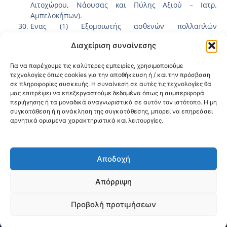
Λιτοχώρου, Νάουσας και Πύλης Αξιού – Ιατρ.
Αμπελοκήπων).
Ενας (1) Εξομοιωτής ασθενών πολλαπλών
παραμέτρων για το Κ.Υ. Θεσσαλονίκης.
Διαχείριση συναίνεσης
Σημειώνεται ότι η ανωτέρω πράξη έχει ανακληθεί από το
Πρόγραμμα «Κεντρική Μακεδονία 2014-2020» και έχει
Για να παρέχουμε τις καλύτερες εμπειρίες, χρησιμοποιούμε
μεταφερθεί στο τρέχον Πρόγραμμα «Κεντρική Μακεδονία
τεχνολογίες όπως cookies για την αποθήκευση ή / και την πρόσβαση
2021-2027» για διαχειριστικούς λόγους, σύμφωνα με την υπ’
σε πληροφορίες συσκευής. Η συναίνεση σε αυτές τις τεχνολογίες θα
αριθμ. πρωτ. 589/14.02.2023 (ΚΩΔΙΚΟΣ 012.4Α.5.1)
μας επιτρέψει να επεξεργαστούμε δεδομένα όπως η συμπεριφορά
Πρόσκληση της ΕΥΔ Προγράμματος «ΚΕΝΤΡΙΚΗ ΜΑΚΕΔΟΝΙΑ»
περιήγησης ή τα μοναδικά αναγνωριστικά σε αυτόν τον ιστότοπο. Η μη
και την υπ’ αριθμ. πρωτ. 1525/07-04-2023 Απόφαση Ένταξης
συγκατάθεση ή η ανάκληση της συγκατάθεσης, μπορεί να επηρεάσει
αρνητικά ορισμένα χαρακτηριστικά και λειτουργίες.
Πράξης του Περιφερειάρχη Κεντρικής Μακεδονίας.
Κοινοποίηση:
Αποδοχή
@2026 3ype.gr All rights reserved
Πολιτική Προστασίας Δεδομένων
Απόρριψη
Θεσσαλονίκη, Ελλάδα
Τηλ: +30 2311 226 200
email: 3ype@3ype.gr
Προβολή προτιμήσεων
Page Visits:
Website Visits:
04422
1593050