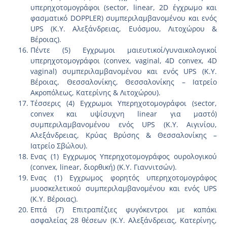
υπερηχοτομογράφοι (sector, linear, 2D έγχρωμο και
φασματικό DOPPLER) συμπεριλαμβανομένου και ενός
UPS (Κ.Υ. Αλεξάνδρειας, Ευόσμου, Λιτοχώρου &
Βέροιας).
Πέντε (5) Εγχρωμοι μαιευτικοί/γυναικολογικοί
υπερηχοτομογράφοι (convex, vaginal, 4D convex, 4D
vaginal) συμπεριλαμβανομένου και ενός UPS (Κ.Υ.
Βέροιας, Θεσσαλονίκης, Θεσσαλονίκης – Ιατρείο
Ακροπόλεως, Κατερίνης & Λιτοχώρου).
Τέσσερις (4) Εγχρωμοι Υπερηχοτομογράφοι (sector,
convex και υψίσυχνη linear για μαστό)
συμπεριλαμβανομένου ενός UPS (Κ.Υ. Αιγινίου,
Αλεξάνδρειας, Κρύας Βρύσης & Θεσσαλονίκης –
Ιατρείο Σβώλου).
Ενας (1) Εγχρωμος Υπερηχοτομογράφος ουρολογικού
(convex, linear, διορθική) (Κ.Υ. Γιαννιτσών).
Ενας (1) Εγχρωμος φορητός υπερηχοτομογράφος
μυοσκελετικού συμπεριλαμβανομένου και ενός UPS
(Κ.Υ. Βέροιας).
Επτά (7) Επιτραπέζιες φυγόκεντροι με καπάκι
ασφαλείας 28 θέσεων (Κ.Υ. Αλεξάνδρειας, Κατερίνης,