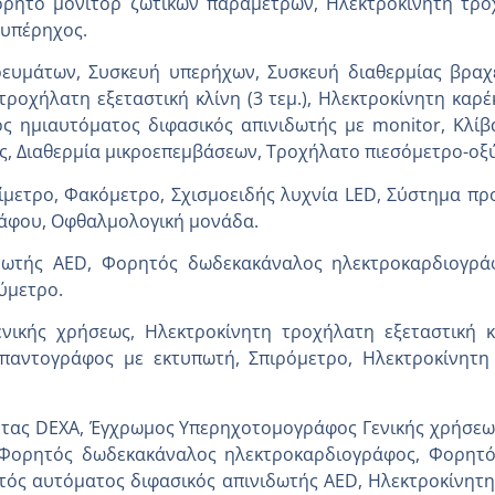
ορητό μόνιτορ ζωτικών παραμέτρων, Ηλεκτροκίνητη τροχ
 υπέρηχος.
ευμάτων, Συσκευή υπερήχων, Συσκευή διαθερμίας βραχ
ροχήλατη εξεταστική κλίνη (3 τεμ.), Ηλεκτροκίνητη καρέ
 ημιαυτόματος διφασικός απινιδωτής με monitor, Κλίβ
ς, Διαθερμία μικροεπεμβάσεων, Τροχήλατο πιεσόμετρο-ο
μετρο, Φακόμετρο, Σχισμοειδής λυχνία LED, Σύστημα π
άφου, Οφθαλμολογική μονάδα.
δωτής AED, Φορητός δωδεκακάναλος ηλεκτροκαρδιογράφο
ύμετρο.
νικής χρήσεως, Ηλεκτροκίνητη τροχήλατη εξεταστική 
παντογράφος με εκτυπωτή, Σπιρόμετρο, Ηλεκτροκίνητη
ητας DEXA, Έγχρωμος Υπερηχοτομογράφος Γενικής χρήσεω
, Φορητός δωδεκακάναλος ηλεκτροκαρδιογράφος, Φορητός
τός αυτόματος διφασικός απινιδωτής AED, Ηλεκτροκίνητη