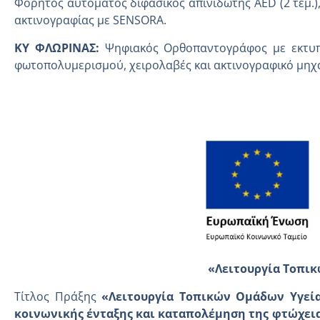
Φορητός αυτόματος διφασικός απινιδωτής AED (2 τεμ.
ακτινογραφίας με SENSORA.
ΚΥ ΦΛΩΡΙΝΑΣ:
Ψηφιακός Ορθοπαντογράφος με εκτυπ
φωτοπολυμερισμού, χειρολαβές και ακτινογραφικό μηχ
«Λειτουργία Τοπικ
Τίτλος Πράξης
«Λειτουργία Τοπικών Ομάδων Υγεία
κοινωνικής ένταξης και καταπολέμηση της φτώχειας