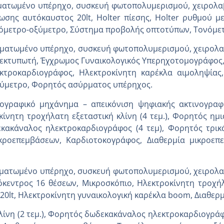
ατωμένο υπέρηχο, συσκευή φωτοπολυμερισμού, χειρολαβ
ωσης αυτόκαυστος 20lt, Holter πίεσης, Holter ρυθμού μ
εσόμετρο-οξύμετρο, Σύστημα προβολής οπτοτύπων, Τονόμε
ματωμένο υπέρηχο, συσκευή φωτοπολυμερισμού, χειρολαβ
ε εκτυπωτή, Έγχρωμος Γυναικολογικός Υπερηχοτομογράφος,
τροκαρδιογράφος, Ηλεκτροκίνητη καρέκλα αιμοληψίας, 
ξύμετρο, Φορητός ασύρματος υπέρηχος.
ινογραφικό μηχάνημα – απεικόνιση ψηφιακής ακτινογραφ
ίνητη τροχήλατη εξεταστική κλίνη (4 τεμ.), Φορητός ημ
κακάναλος ηλεκτροκαρδιογράφος (4 τεμ), Φορητός τρικά
ικροεπεμβάσεων, Καρδιοτοκογράφος, Διαθερμία μικροεπ
ματωμένο υπέρηχο, συσκευή φωτοπολυμερισμού, χειρολαβ
όκεντρος 16 θέσεων, Μικροσκόπιο, Ηλεκτροκίνητη τροχήλα
0lt, Ηλεκτροκίνητη γυναικολογική καρέκλα boom, Διαθερ
λίνη (2 τεμ.), Φορητός δωδεκακάναλος ηλεκτροκαρδιογράφ