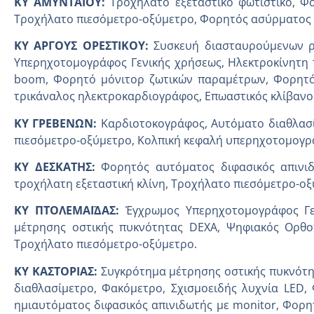
KY AMYNTAIOY:
Τροχήλατο εξεταστικό φωτιστικό, Φ
Τροχήλατο πιεσόμετρο-οξύμετρο, Φορητός ασύρματος
ΚΥ ΑΡΓΟΥΣ ΟΡΕΣΤΙΚΟΥ:
Συσκευή διασταυρούμενων ρ
Υπερηχοτομογράφος Γενικής χρήσεως, Ηλεκτροκίνητη τ
boom, Φορητό μόνιτορ ζωτικών παραμέτρων, Φορητός
τρικάναλος ηλεκτροκαρδιογράφος, Επωαστικός κλίβανο
ΚΥ ΓΡΕΒΕΝΩΝ:
Καρδιοτοκογράφος, Αυτόματο διαθλασί
πιεσόμετρο-οξύμετρο, Κολπική κεφαλή υπερηχοτομογρ
ΚΥ ΔΕΣΚΑΤΗΣ:
Φορητός αυτόματος διφασικός απινι
τροχήλατη εξεταστική κλίνη, Τροχήλατο πιεσόμετρο-οξ
ΚΥ ΠΤΟΛΕΜΑΪΔΑΣ:
Έγχρωμος Υπερηχοτομογράφος Γε
μέτρησης οστικής πυκνότητας DEXA, Ψηφιακός Ορθο
Τροχήλατο πιεσόμετρο-οξύμετρο.
ΚΥ ΚΑΣΤΟΡΙΑΣ:
Συγκρότημα μέτρησης οστικής πυκνότ
διαθλασίμετρο, Φακόμετρο, Σχισμοειδής λυχνία LED
ημιαυτόματος διφασικός απινιδωτής με monitor, Φορη