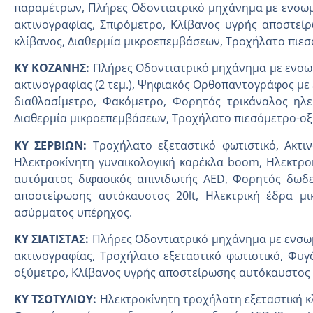
παραμέτρων, Πλήρες Οδοντιατρικό μηχάνημα με ενσωμ
ακτινογραφίας, Σπιρόμετρο, Κλίβανος υγρής αποστείρ
κλίβανος, Διαθερμία μικροεπεμβάσεων, Τροχήλατο πι
ΚΥ ΚΟΖΑΝΗΣ:
Πλήρες Οδοντιατρικό μηχάνημα με ενσω
ακτινογραφίας (2 τεμ.), Ψηφιακός Ορθοπαντογράφος μ
διαθλασίμετρο, Φακόμετρο, Φορητός τρικάναλος ηλεκ
Διαθερμία μικροεπεμβάσεων, Τροχήλατο πιεσόμετρο-ο
ΚΥ ΣΕΡΒΙΩΝ:
Τροχήλατο εξεταστικό φωτιστικό, Ακτ
Ηλεκτροκίνητη γυναικολογική καρέκλα boom, Ηλεκτροκ
αυτόματος διφασικός απινιδωτής AED, Φορητός δωδε
αποστείρωσης αυτόκαυστος 20lt, Ηλεκτρική έδρα μ
ασύρματος υπέρηχος.
ΚΥ ΣΙΑΤΙΣΤΑΣ:
Πλήρες Οδοντιατρικό μηχάνημα με ενσω
ακτινογραφίας, Τροχήλατο εξεταστικό φωτιστικό, Φυγ
οξύμετρο, Κλίβανος υγρής αποστείρωσης αυτόκαυστος 2
ΚΥ ΤΣΟΤΥΛΙΟΥ:
Ηλεκτροκίνητη τροχήλατη εξεταστική κ