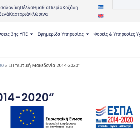
σαλονίκη
Πέλλα
Ημαθία
Πιερία
Κοζάνη
βενά
Καστοριά
Φλώρινα
νσεις 3ης ΥΠΕ
Εφημερίδα Υπηρεσίας
Φορείς & Υπηρεσίες Υ
20
»
ΕΠ “Δυτική Μακεδονία 2014-2020”
014-2020”