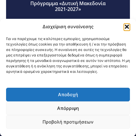
Πρόγραμμα «Δυτική Μακεδονία
2021-2027»
Διαχείριση συναίνεσης
Για να παρέχουμε τις καλύτερες εμπειρίες, χρησιμοποιούμε
τεχνολογίες όπως cookies για την αποθήκευση ή / και την πρόσβαση
σε πληροφορίες συσκευής. Η συναίνεση σε αυτές τις τεχνολογίες θα
Κοινοποίηση:
μας επιτρέψει να επεξεργαστούμε δεδομένα όπως η συμπεριφορά
περιήγησης ή τα μοναδικά αναγνωριστικά σε αυτόν τον ιστότοπο. Η μη
συγκατάθεση ή η ανάκληση της συγκατάθεσης, μπορεί να επηρεάσει
αρνητικά ορισμένα χαρακτηριστικά και λειτουργίες.
Αποδοχή
@2026 3ype.gr All rights reserved
Πολιτική Προστασίας Δεδομένων
Απόρριψη
Θεσσαλονίκη, Ελλάδα
Τηλ: +30 2311 226 200
email: 3ype@3ype.gr
Προβολή προτιμήσεων
Page Visits:
Website Visits:
04256
1597155