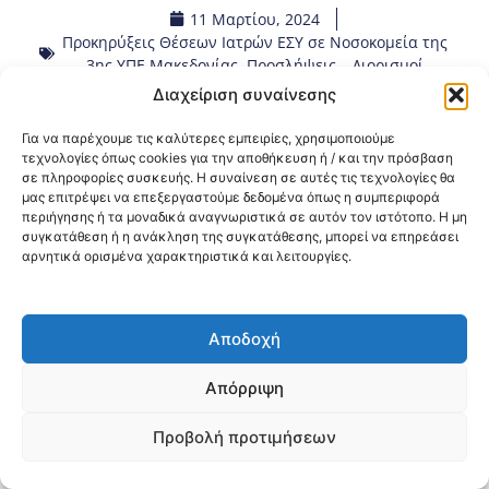
11 Μαρτίου, 2024
Προκηρύξεις Θέσεων Ιατρών ΕΣΥ σε Νοσοκομεία της
3ης ΥΠΕ Μακεδονίας
,
Προσλήψεις – Διορισμοί
Διαχείριση συναίνεσης
Κοινοποίηση:
Για να παρέχουμε τις καλύτερες εμπειρίες, χρησιμοποιούμε
τεχνολογίες όπως cookies για την αποθήκευση ή / και την πρόσβαση
σε πληροφορίες συσκευής. Η συναίνεση σε αυτές τις τεχνολογίες θα
@2026 3ype.gr All rights reserved
μας επιτρέψει να επεξεργαστούμε δεδομένα όπως η συμπεριφορά
Πολιτική Προστασίας Δεδομένων
περιήγησης ή τα μοναδικά αναγνωριστικά σε αυτόν τον ιστότοπο. Η μη
Θεσσαλονίκη, Ελλάδα
Τηλ: +30 2311 226 200
συγκατάθεση ή η ανάκληση της συγκατάθεσης, μπορεί να επηρεάσει
email: 3ype@3ype.gr
αρνητικά ορισμένα χαρακτηριστικά και λειτουργίες.
Page Visits:
Website Visits:
00014
1591363
Αποδοχή
Απόρριψη
Προβολή προτιμήσεων