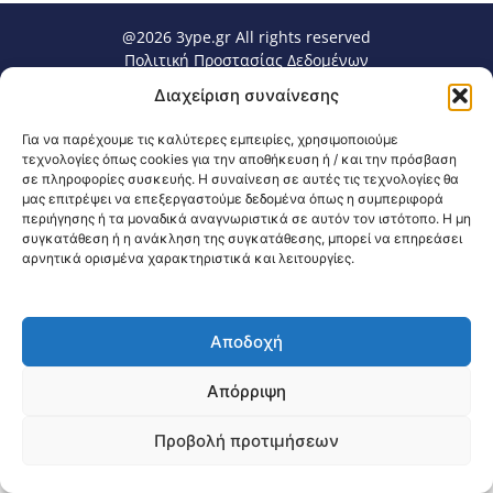
@2026 3ype.gr All rights reserved
Πολιτική Προστασίας Δεδομένων
Θεσσαλονίκη, Ελλάδα
Τηλ: +30 2311 226 200
Διαχείριση συναίνεσης
email: 3ype@3ype.gr
Page Visits:
Website Visits:
00019
1595186
Για να παρέχουμε τις καλύτερες εμπειρίες, χρησιμοποιούμε
τεχνολογίες όπως cookies για την αποθήκευση ή / και την πρόσβαση
σε πληροφορίες συσκευής. Η συναίνεση σε αυτές τις τεχνολογίες θα
μας επιτρέψει να επεξεργαστούμε δεδομένα όπως η συμπεριφορά
περιήγησης ή τα μοναδικά αναγνωριστικά σε αυτόν τον ιστότοπο. Η μη
συγκατάθεση ή η ανάκληση της συγκατάθεσης, μπορεί να επηρεάσει
αρνητικά ορισμένα χαρακτηριστικά και λειτουργίες.
Αποδοχή
Απόρριψη
Προβολή προτιμήσεων