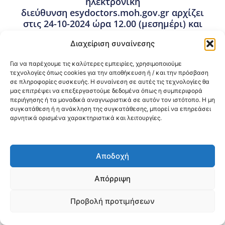
ηλεκτρονική
διεύθυνση esydoctors.moh.gov.gr αρχίζει
στις 24-10-2024 ώρα 12.00 (μεσημέρι) και
λήγει στις 08-11-2024 ώρα 12.00
Διαχείριση συναίνεσης
(μεσημέρι).
18 Οκτωβρίου, 2024
Για να παρέχουμε τις καλύτερες εμπειρίες, χρησιμοποιούμε
τεχνολογίες όπως cookies για την αποθήκευση ή / και την πρόσβαση
Προκηρύξεις Θέσεων Ιατρών ΕΣΥ σε Νοσοκομεία της
σε πληροφορίες συσκευής. Η συναίνεση σε αυτές τις τεχνολογίες θα
3ης ΥΠΕ Μακεδονίας
,
Προσλήψεις – Διορισμοί
μας επιτρέψει να επεξεργαστούμε δεδομένα όπως η συμπεριφορά
περιήγησης ή τα μοναδικά αναγνωριστικά σε αυτόν τον ιστότοπο. Η μη
συγκατάθεση ή η ανάκληση της συγκατάθεσης, μπορεί να επηρεάσει
Κοινοποίηση:
αρνητικά ορισμένα χαρακτηριστικά και λειτουργίες.
@2026 3ype.gr All rights reserved
Πολιτική Προστασίας Δεδομένων
Αποδοχή
Θεσσαλονίκη, Ελλάδα
Τηλ: +30 2311 226 200
email: 3ype@3ype.gr
Απόρριψη
Page Visits:
Website Visits:
N/A
Website Visits Counter: N/A
Προβολή προτιμήσεων