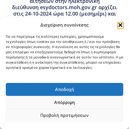
αιτήσεων στην ηλεκτρονική
διεύθυνση esydoctors.moh.gov.gr αρχίζει
στις 24-10-2024 ώρα 12.00 (μεσημέρι) και
λήγει στις 08-11-2024 ώρα 12.00
Διαχείριση συναίνεσης
(μεσημέρι). (Ορθή Επανάληψη v.1 17-10-
2024)
Για να παρέχουμε τις καλύτερες εμπειρίες, χρησιμοποιούμε
τεχνολογίες όπως cookies για την αποθήκευση ή / και την πρόσβαση
17 Οκτωβρίου, 2024
σε πληροφορίες συσκευής. Η συναίνεση σε αυτές τις τεχνολογίες θα
Προκηρύξεις Θέσεων Ιατρών ΕΣΥ σε Νοσοκομεία της
μας επιτρέψει να επεξεργαστούμε δεδομένα όπως η συμπεριφορά
3ης ΥΠΕ Μακεδονίας
,
Προσλήψεις – Διορισμοί
περιήγησης ή τα μοναδικά αναγνωριστικά σε αυτόν τον ιστότοπο. Η μη
συγκατάθεση ή η ανάκληση της συγκατάθεσης, μπορεί να επηρεάσει
αρνητικά ορισμένα χαρακτηριστικά και λειτουργίες.
Κοινοποίηση:
@2026 3ype.gr All rights reserved
Αποδοχή
Πολιτική Προστασίας Δεδομένων
Θεσσαλονίκη, Ελλάδα
Τηλ: +30 2311 226 200
Απόρριψη
email: 3ype@3ype.gr
Page Visits:
Website Visits:
00017
1588215
Προβολή προτιμήσεων