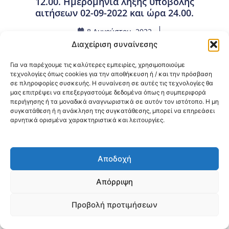
12.00. Ημερομηνία λήξης υποβολής
αιτήσεων 02-09-2022 και ώρα 24.00.
8 Αυγούστου, 2022
Προκηρύξεις Θέσεων Ιατρών ΕΣΥ σε Νοσοκομεία της
Διαχείριση συναίνεσης
3ης ΥΠΕ Μακεδονίας
,
Προσλήψεις – Διορισμοί
Για να παρέχουμε τις καλύτερες εμπειρίες, χρησιμοποιούμε
τεχνολογίες όπως cookies για την αποθήκευση ή / και την πρόσβαση
σε πληροφορίες συσκευής. Η συναίνεση σε αυτές τις τεχνολογίες θα
Κοινοποίηση:
μας επιτρέψει να επεξεργαστούμε δεδομένα όπως η συμπεριφορά
περιήγησης ή τα μοναδικά αναγνωριστικά σε αυτόν τον ιστότοπο. Η μη
@2026 3ype.gr All rights reserved
συγκατάθεση ή η ανάκληση της συγκατάθεσης, μπορεί να επηρεάσει
Πολιτική Προστασίας Δεδομένων
αρνητικά ορισμένα χαρακτηριστικά και λειτουργίες.
Θεσσαλονίκη, Ελλάδα
Τηλ: +30 2311 226 200
email: 3ype@3ype.gr
Page Visits:
Website Visits:
00037
1603398
Αποδοχή
Απόρριψη
Προβολή προτιμήσεων