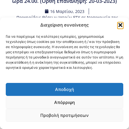
ώρα 24.00. (Ορθή Επανάληψη: 20-03-2023)
16 Μαρτίου, 2023
Προκηρύξεις Θέσεων Ιατρών ΕΣΥ σε Νοσοκομεία της
3ης ΥΠΕ Μακεδονίας
,
Προσλήψεις – Διορισμοί
Διαχείριση συναίνεσης
Για να παρέχουμε τις καλύτερες εμπειρίες, χρησιμοποιούμε
Κοινοποίηση:
τεχνολογίες όπως cookies για την αποθήκευση ή / και την πρόσβαση
σε πληροφορίες συσκευής. Η συναίνεση σε αυτές τις τεχνολογίες θα
μας επιτρέψει να επεξεργαστούμε δεδομένα όπως η συμπεριφορά
@2026 3ype.gr All rights reserved
περιήγησης ή τα μοναδικά αναγνωριστικά σε αυτόν τον ιστότοπο. Η μη
Πολιτική Προστασίας Δεδομένων
συγκατάθεση ή η ανάκληση της συγκατάθεσης, μπορεί να επηρεάσει
Θεσσαλονίκη, Ελλάδα
Τηλ: +30 2311 226 200
αρνητικά ορισμένα χαρακτηριστικά και λειτουργίες.
email: 3ype@3ype.gr
Page Visits:
Website Visits:
00026
1589217
Αποδοχή
Απόρριψη
Προβολή προτιμήσεων