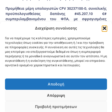
Προμήθεια μέρη υπολογιστών CPV 30237100-0, συνολικής
προϋπολογισθείσας δαπάνης #45.207,10 €#
συμπεριλαμβανομένου του ΦΠΑ, με σφραγισμένες
προσφορές και κριτήριο κατακύρωσης την πλέον
Διαχείριση συναίνεσης
συμφέρουσα από οικονομική άποψη προσφορά
αποκλειστικά βάσει τιμής για τις ανάγκες της Κεντρικής
Για να παρέχουμε τις καλύτερες εμπειρίες, χρησιμοποιούμε
Υπηρεσίας της 3ης ΥΠΕ (Μακεδονίας). Καταληκτική
τεχνολογίες όπως cookies για την αποθήκευση ή / και την πρόσβαση
ημερομηνία ηλεκτρονικής υποβολής: 03-06-26 και ώρα
σε πληροφορίες συσκευής. Η συναίνεση σε αυτές τις τεχνολογίες θα
13:00μμ. Ημερομηνία ηλεκτρονικής αποσφράγισης: 09-06-
μας επιτρέψει να επεξεργαστούμε δεδομένα όπως η συμπεριφορά
26 και ώρα 10:00πμ.
περιήγησης ή τα μοναδικά αναγνωριστικά σε αυτόν τον ιστότοπο. Η μη
συγκατάθεση ή η ανάκληση της συγκατάθεσης, μπορεί να επηρεάσει
ΕΕΕΣ.01.26
αρνητικά ορισμένα χαρακτηριστικά και λειτουργίες.
Κοινοποίηση:
Αποδοχή
@2026 3ype.gr All rights reserved
Πολιτική Προστασίας Δεδομένων
Απόρριψη
Θεσσαλονίκη, Ελλάδα
Τηλ: +30 2311 226 200
email: 3ype@3ype.gr
Προβολή προτιμήσεων
Page Visits:
Website Visits:
00044
1594685