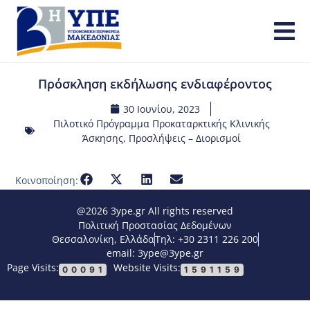
Πρόσκληση εκδήλωσης ενδιαφέροντος
30 Ιουνίου, 2023
Πιλοτικό Πρόγραμμα Προκαταρκτικής Κλινικής
Άσκησης
,
Προσλήψεις – Διορισμοί
Κοινοποίηση:
@2026 3ype.gr All rights reserved
Πολιτική Προστασίας Δεδομένων
Θεσσαλονίκη, Ελλάδα
Τηλ: +30 2311 226 200
email: 3ype@3ype.gr
Page Visits:
Website Visits:
00091
1591159