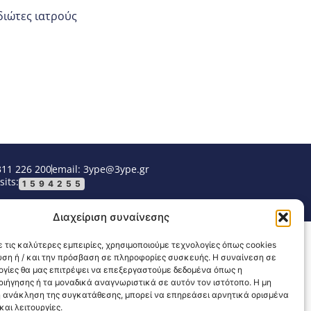
διώτες ιατρούς
311 226 200
email: 3ype@3ype.gr
sits:
1594255
Διαχείριση συναίνεσης
 τις καλύτερες εμπειρίες, χρησιμοποιούμε τεχνολογίες όπως cookies
υση ή / και την πρόσβαση σε πληροφορίες συσκευής. Η συναίνεση σε
λογίες θα μας επιτρέψει να επεξεργαστούμε δεδομένα όπως η
ιήγησης ή τα μοναδικά αναγνωριστικά σε αυτόν τον ιστότοπο. Η μη
 ανάκληση της συγκατάθεσης, μπορεί να επηρεάσει αρνητικά ορισμένα
αι λειτουργίες.