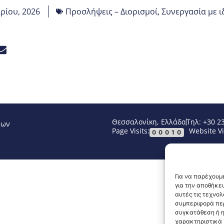
ρίου, 2026
Προσλήψεις – Διορισμοί
,
Συνεργασία με ι
Θεσσαλονίκη, Ελλάδα
Τηλ: +30 2
νων
Page Visits:
Website Vi
00010
Για να παρέχουμε
για την αποθήκε
αυτές τις τεχνο
συμπεριφορά περ
συγκατάθεση ή η
χαρακτηριστικά κ