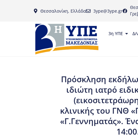
Θεσ
Θεσσαλονίκη, Ελλάδα
3ype@3ype.gr
Γρε
3η ΥΠΕ
Δ/
Πρόσκληση εκδήλωσ
ιδιώτη ιατρό ειδ
(εικοσιτετράωρη
κλινικής του ΓΝΘ «
«Γ.Γεννηματάς». Έν
14:00