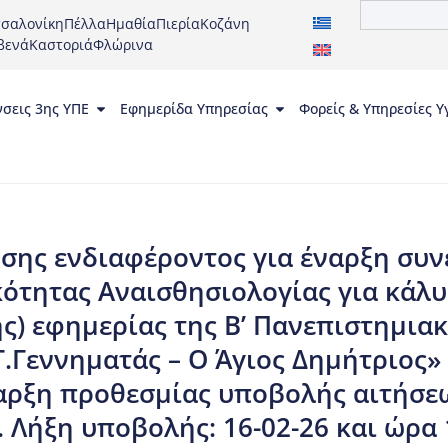
σαλονίκη
Πέλλα
Ημαθία
Πιερία
Κοζάνη
βενά
Καστοριά
Φλώρινα
νσεις 3ης ΥΠΕ
Εφημερίδα Υπηρεσίας
Φορείς & Υπηρεσίες Υ
ης ενδιαφέροντος για έναρξη συνερ
ικότητας Αναισθησιολογίας για κάλ
ς) εφημερίας της Β’ Πανεπιστημια
Γ.Γεννηματάς – Ο Άγιος Δημήτριος
αρξη προθεσμίας υποβολής αιτήσεω
. Λήξη υποβολής: 16-02-26 και ώρα 