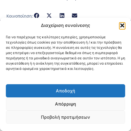
Κοινοποίηση:
Διαχείριση συναίνεσης
@2026 3ype.gr All rights reserved
Πολιτική Προστασίας Δεδομένων
Για να παρέχουμε τις καλύτερες εμπειρίες, χρησιμοποιούμε
Θεσσαλονίκη, Ελλάδα
Τηλ: +30 2311 226 200
τεχνολογίες όπως cookies για την αποθήκευση ή / και την πρόσβαση
email: 3ype@3ype.gr
σε πληροφορίες συσκευής. Η συναίνεση σε αυτές τις τεχνολογίες θα
Page Visits:
Website Visits:
μας επιτρέψει να επεξεργαστούμε δεδομένα όπως η συμπεριφορά
00032
1591533
περιήγησης ή τα μοναδικά αναγνωριστικά σε αυτόν τον ιστότοπο. Η μη
συγκατάθεση ή η ανάκληση της συγκατάθεσης, μπορεί να επηρεάσει
αρνητικά ορισμένα χαρακτηριστικά και λειτουργίες.
Αποδοχή
Απόρριψη
Προβολή προτιμήσεων