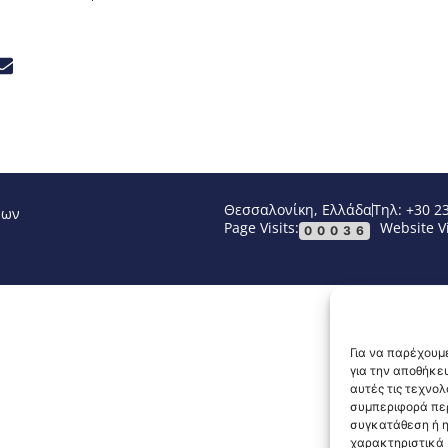
Θεσσαλονίκη, Ελλάδα
Τηλ: +30 2
νων
Page Visits:
Website Vi
00036
Για να παρέχουμε
για την αποθήκε
αυτές τις τεχνο
συμπεριφορά περ
συγκατάθεση ή η
χαρακτηριστικά κ