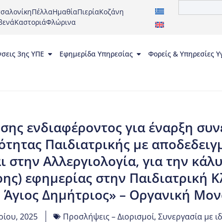
σαλονίκη
Πέλλα
Ημαθία
Πιερία
Κοζάνη
βενά
Καστοριά
Φλώρινα
νσεις 3ης ΥΠΕ
Εφημερίδα Υπηρεσίας
Φορείς & Υπηρεσίες Υ
ης ενδιαφέροντος για έναρξη συνερ
κότητας Παιδιατρικής με αποδεδειγ
ι στην Αλλεργιολογία, για την κάλ
ρης) εφημερίας στην Παιδιατρική Κ
Ο Άγιος Δημήτριος» – Οργανική Μον
ρίου, 2025
Προσλήψεις – Διορισμοί
,
Συνεργασία με ι