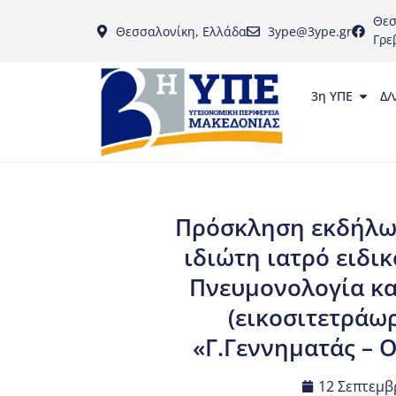
Θεσ
Θεσσαλονίκη, Ελλάδα
3ype@3ype.gr
Γρε
3η ΥΠΕ
Δ/
Πρόσκληση εκδήλωσ
ιδιώτη ιατρό ειδι
Πνευμονολογία κα
(εικοσιτετράω
«Γ.Γεννηματάς – 
12 Σεπτεμβ