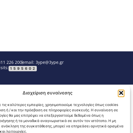
311 226 200
email: 3ype@3ype.gr
sits:
1595602
Διαχείριση συναίνεσης
 τις καλύτερες εμπειρίες, χρησιμοποιούμε τεχνολογίες όπως cookies
υση ή / και την πρόσβαση σε πληροφορίες συσκευής. Η συναίνεση σε
λογίες θα μας επιτρέψει να επεξεργαστούμε δεδομένα όπως η
ιήγησης ή τα μοναδικά αναγνωριστικά σε αυτόν τον ιστότοπο. Η μη
 ανάκληση της συγκατάθεσης, μπορεί να επηρεάσει αρνητικά ορισμένα
αι λειτουργίες.