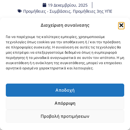
19 Δεκεμβρίου, 2025
Προμήθειες - Συμβάσεις
,
Προμήθειες 3ης ΥΠΕ
Διαχείριση συναίνεσης
Κοινοποίηση:
Για να παρέχουμε τις καλύτερες εμπειρίες, χρησιμοποιούμε
@2026 3ype.gr All rights reserved
τεχνολογίες όπως cookies για την αποθήκευση ή / και την πρόσβαση
σε πληροφορίες συσκευής. Η συναίνεση σε αυτές τις τεχνολογίες θα
Πολιτική Προστασίας Δεδομένων
μας επιτρέψει να επεξεργαστούμε δεδομένα όπως η συμπεριφορά
Θεσσαλονίκη, Ελλάδα
Τηλ: +30 2311 226 200
περιήγησης ή τα μοναδικά αναγνωριστικά σε αυτόν τον ιστότοπο. Η μη
email: 3ype@3ype.gr
συγκατάθεση ή η ανάκληση της συγκατάθεσης, μπορεί να επηρεάσει
Page Visits:
Website Visits:
00020
1595638
αρνητικά ορισμένα χαρακτηριστικά και λειτουργίες.
Αποδοχή
Απόρριψη
Προβολή προτιμήσεων