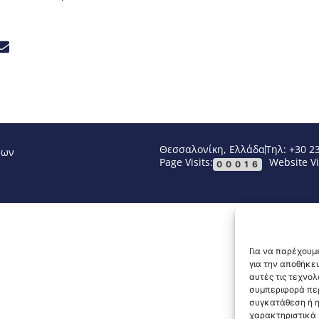
Θεσσαλονίκη, Ελλάδα
Τηλ: +30 2
νων
Page Visits:
Website Vi
00016
Για να παρέχουμε
για την αποθήκε
αυτές τις τεχνο
συμπεριφορά περ
συγκατάθεση ή η
χαρακτηριστικά κ