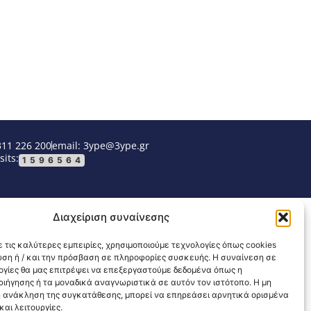
311 226 200
email: 3ype@3ype.gr
sits:
1596564
Διαχείριση συναίνεσης
 τις καλύτερες εμπειρίες, χρησιμοποιούμε τεχνολογίες όπως cookies
υση ή / και την πρόσβαση σε πληροφορίες συσκευής. Η συναίνεση σε
λογίες θα μας επιτρέψει να επεξεργαστούμε δεδομένα όπως η
ιήγησης ή τα μοναδικά αναγνωριστικά σε αυτόν τον ιστότοπο. Η μη
 ανάκληση της συγκατάθεσης, μπορεί να επηρεάσει αρνητικά ορισμένα
αι λειτουργίες.