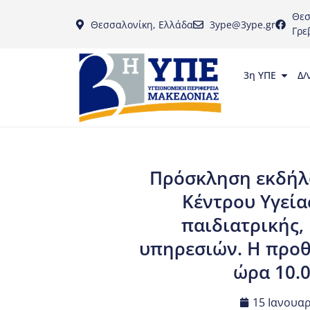
Θεσ
Θεσσαλονίκη, Ελλάδα
3ype@3ype.gr
Γρε
3η ΥΠΕ
Δ/
Πρόσκληση εκδήλω
Κέντρου Υγείας
παιδιατρικής,
υπηρεσιών. Η προθ
ώρα 10.0
15 Ιανουαρ