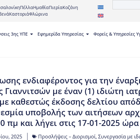
σαλονίκη
Πέλλα
Ημαθία
Πιερία
Κοζάνη
βενά
Καστοριά
Φλώρινα
νσεις 3ης ΥΠΕ
Εφημερίδα Υπηρεσίας
Φορείς & Υπηρεσίες Υ
σης ενδιαφέροντος για την έναρξ
 Γιαννιτσών με έναν (1) ιδιώτη ια
 με καθεστώς έκδοσης δελτίου από
εσμία υποβολής των αιτήσεων αρχίζ
0 πμ και λήγει στις 17-01-2025 ώρα
ίου, 2025
Προσλήψεις – Διορισμοί
,
Συνεργασία με ιδ