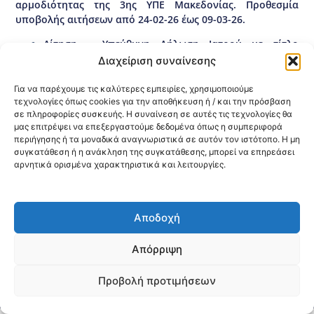
αρμοδιότητας της 3ης ΥΠΕ Μακεδονίας. Προθεσμία
υποβολής αιτήσεων από 24-02-26 έως 09-03-26.
Αίτηση – Υπεύθυνη Δήλωση Ιατρού με τίτλο
ειδικότητας Γενικής / Οικογενειακής Ιατρικής ή
Διαχείριση συναίνεσης
Εσωτερικής Παθολογίας.
Αίτηση – Υπεύθυνη Δήλωση Υπόχρεου Προσωπικού
Για να παρέχουμε τις καλύτερες εμπειρίες, χρησιμοποιούμε
τεχνολογίες όπως cookies για την αποθήκευση ή / και την πρόσβαση
Ιατρού.
σε πληροφορίες συσκευής. Η συναίνεση σε αυτές τις τεχνολογίες θα
Αίτηση – Υπεύθυνη Δήλωση Προσωπικού Ιατρού επί
μας επιτρέψει να επεξεργαστούμε δεδομένα όπως η συμπεριφορά
θητεία.
περιήγησης ή τα μοναδικά αναγνωριστικά σε αυτόν τον ιστότοπο. Η μη
ΦΕΚ 6984/Β/19-12-2024.
συγκατάθεση ή η ανάκληση της συγκατάθεσης, μπορεί να επηρεάσει
αρνητικά ορισμένα χαρακτηριστικά και λειτουργίες.
Κοινοποίηση:
Αποδοχή
@2026 3ype.gr All rights reserved
Πολιτική Προστασίας Δεδομένων
Θεσσαλονίκη, Ελλάδα
Τηλ: +30 2311 226 200
Απόρριψη
email: 3ype@3ype.gr
Page Visits:
Website Visits:
03153
1596592
Προβολή προτιμήσεων