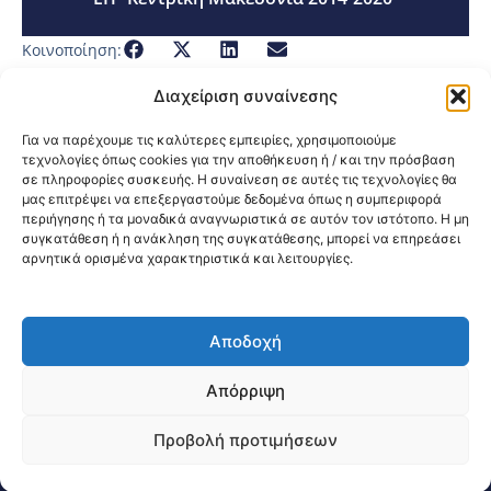
Κοινοποίηση:
Διαχείριση συναίνεσης
Για να παρέχουμε τις καλύτερες εμπειρίες, χρησιμοποιούμε
τεχνολογίες όπως cookies για την αποθήκευση ή / και την πρόσβαση
σε πληροφορίες συσκευής. Η συναίνεση σε αυτές τις τεχνολογίες θα
μας επιτρέψει να επεξεργαστούμε δεδομένα όπως η συμπεριφορά
περιήγησης ή τα μοναδικά αναγνωριστικά σε αυτόν τον ιστότοπο. Η μη
συγκατάθεση ή η ανάκληση της συγκατάθεσης, μπορεί να επηρεάσει
αρνητικά ορισμένα χαρακτηριστικά και λειτουργίες.
Αποδοχή
@2026 3ype.gr All rights reserved
Πολιτική Προστασίας Δεδομένων
Απόρριψη
Θεσσαλονίκη, Ελλάδα
Τηλ: +30 2311 226 200
email: 3ype@3ype.gr
Προβολή προτιμήσεων
Page Visits:
Website Visits:
03744
1590608